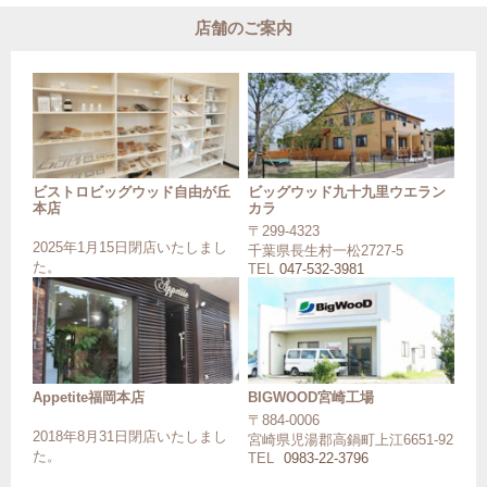
店舗のご案内
ビストロビッグウッド自由が丘
ビッグウッド九十九里ウエラン
本店
カラ
〒299-4323
2025年1月15日閉店いたしまし
千葉県長生村一松2727-5
た。
TEL
047-532-3981
Appetite福岡本店
BIGWOOD宮崎工場
〒884-0006
2018年8月31日閉店いたしまし
宮崎県児湯郡高鍋町上江6651-92
た。
TEL
0983-22-3796