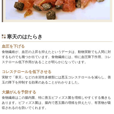
寒天のはたらき
血圧を下げる
食物繊維が、血圧の上昇を抑えたというデータは、動物実験でも人間に対
するものでも幾つか出ています。食物繊維には、特に血圧降下作用、コレ
ステロール低下作用があることが明らかになっています。
コレステロールを低下させる
実験で「寒天」などの水溶性多糖類には悪玉コレステロールを減らし、善
玉の降下を抑制する効果のあることがわかりました。
大腸がんを予防する
食物繊維はこの腸内菌、特に善玉ビフィズス菌を増殖しやすくする働きも
あります。ビフィズス菌は、腸内で悪玉菌の増殖を抑えたり、有害物が吸
収されるのを防いでくれます。