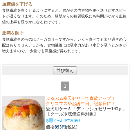
血糖値を下げる
食物繊維を多くとるようにすると、胃がその内容物を腸へ送りだすスピー
ドが遅くなります。そのため、腸壁からの糖質吸収にも時間がかかり血糖
値の上昇も緩やかになるわけです。
肥満を防ぐ
食物繊維そのものはノーカロリーですから、いくら食べても太り過ぎの心
配はありません。しかも、食物繊維には吸水力があり水分を吸うとかさが
増えますので、 少量でも満腹感が得られます。
並び替え
1
ぷるぷる寒天ゼリーで食欲アップ！
クリスマスやお誕生日、記念日に！
愛犬用ケーキ「ディッシュゼリー190ｇ」
【クール冷蔵便送料対象】
価格
893円
(税込)