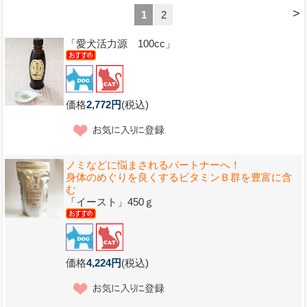
>
1
2
「愛犬活力源 100cc」
価格
2,772円
(税込)
ノミなどに悩まされるパートナーへ！
身体のめぐりを良くするビタミンＢ群を豊富に含
む
「イースト」450ｇ
価格
4,224円
(税込)