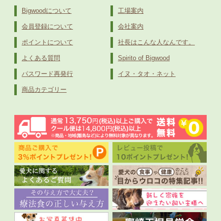
Bigwoodについて
工場案内
会員登録について
会社案内
ポイントについて
社長はこんな人なんです。
よくある質問
Spirito of Bigwood
パスワード再発行
イヌ・タオ・ネット
商品カテゴリー