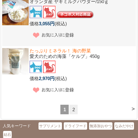
オランダ産 ヤギミルクパウダー/150ｇ
価格
3,055円
(税込)
たっぷりミネラル！ 海の野菜
愛犬のための海藻「ケルプ」450g
価格
2,970円
(税込)
>
1
2
人気キーワード
サプリメント
ドライフード
無添加おやつ
なみだやけ
結石