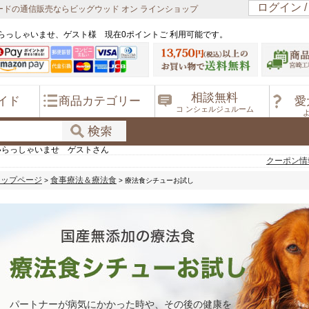
ログイン 
ドの通信販売ならビッグウッド オン ラインショップ
らっしゃいませ、ゲスト様 現在0ポイントご 利用可能です。
相談無料
イド
商品カテゴリー
愛
コ ンシェルジュルーム
いらっしゃいませ ゲストさん
クーポン情
トップページ
食事療法＆療法食
>
> 療法食シチューお試し
パートナーが病気にかかった時や、その後の健康を