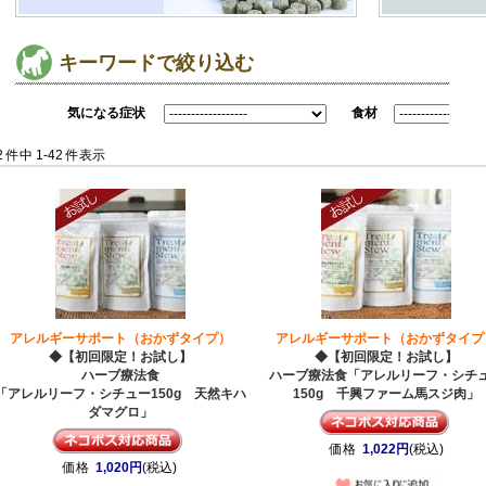
キーワードで絞り込む
気になる症状
食材
2 件中 1-42 件表示
アレルギーサポート（おかずタイプ）
アレルギーサポート（おかずタイプ
◆【初回限定！お試し】
◆【初回限定！お試し】
ハーブ療法食
ハーブ療法食「アレルリーフ・シチ
「アレルリーフ・シチュー150g 天然キハ
150g 千興ファーム馬スジ肉」
ダマグロ」
価格
1,022円
(税込)
価格
1,020円
(税込)