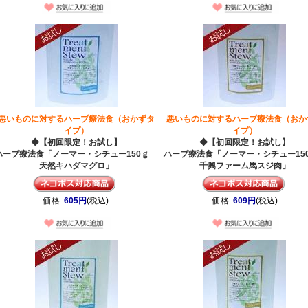
悪いものに対するハーブ療法食（おかずタ
悪いものに対するハーブ療法食（おか
イプ）
イプ）
◆【初回限定！お試し】
◆【初回限定！お試し】
ハーブ療法食「ノーマー・シチュー150ｇ
ハーブ療法食「ノーマー・シチュー1
天然キハダマグロ」
千興ファーム馬スジ肉」
価格
605円
(税込)
価格
609円
(税込)