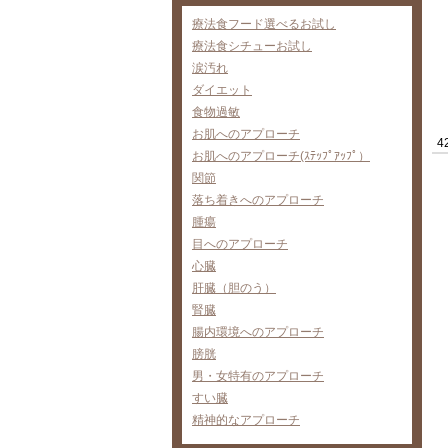
療法食フード選べるお試し
療法食シチューお試し
涙汚れ
ダイエット
食物過敏
お肌へのアプローチ
4
お肌へのアプローチ(ｽﾃｯﾌﾟｱｯﾌﾟ）
関節
落ち着きへのアプローチ
腫瘍
目へのアプローチ
心臓
肝臓（胆のう）
腎臓
腸内環境へのアプローチ
膀胱
男・女特有のアプローチ
すい臓
精神的なアプローチ