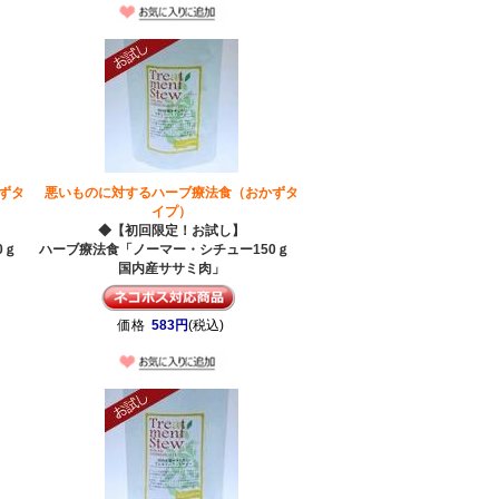
ずタ
悪いものに対するハーブ療法食（おかずタ
イプ）
◆【初回限定！お試し】
50ｇ
ハーブ療法食「ノーマー・シチュー150ｇ
国内産ササミ肉」
価格
583円
(税込)