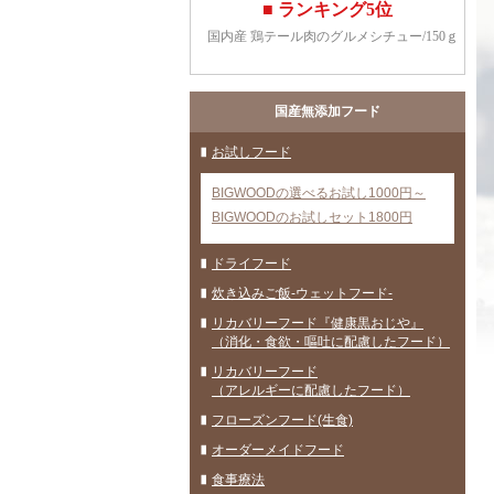
国産無添加フード
お試しフード
BIGWOODの選べるお試し1000円～
BIGWOODのお試しセット1800円
ドライフード
炊き込みご飯-ウェットフード-
リカバリーフード『健康黒おじや』
（消化・食欲・嘔吐に配慮したフード）
リカバリーフード
（アレルギーに配慮したフード）
フローズンフード(生食)
オーダーメイドフード
食事療法