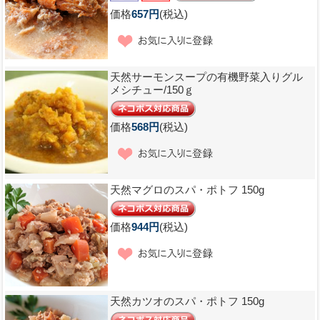
価格
657円
(税込)
天然サーモンスープの有機野菜入りグル
メシチュー/150ｇ
価格
568円
(税込)
天然マグロのスパ・ポトフ 150g
価格
944円
(税込)
天然カツオのスパ・ポトフ 150g