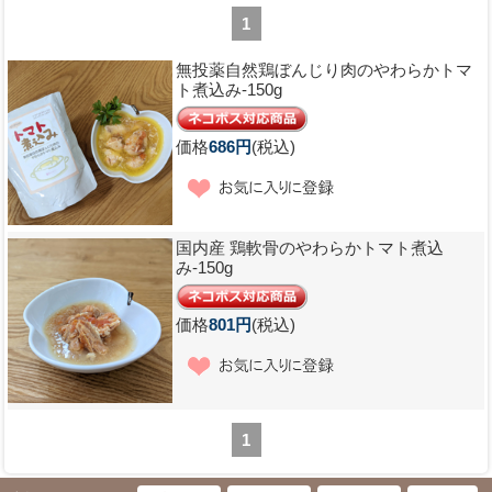
1
無投薬自然鶏ぼんじり肉のやわらかトマ
ト煮込み-150g
価格
686円
(税込)
国内産 鶏軟骨のやわらかトマト煮込
み-150g
価格
801円
(税込)
1