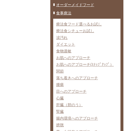
オーダーメイドフード
食事療法
療法食フード選べるお試し
療法食シチューお試し
涙汚れ
ダイエット
食物過敏
お肌へのアプローチ
お肌へのアプローチ(ｽﾃｯﾌﾟｱｯﾌﾟ）
関節
落ち着きへのアプローチ
腫瘍
目へのアプローチ
心臓
肝臓（胆のう）
腎臓
腸内環境へのアプローチ
膀胱