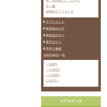
男・女特有のアプローチ
すい臓
精神的なアプローチ
サプリメント
無添加おかず
無添加おやつ
寒天ゼリー
手作り食材
金額別商品一覧
～500円
～1,000円
～2,000円
2,001円～
ケア＆グッズ