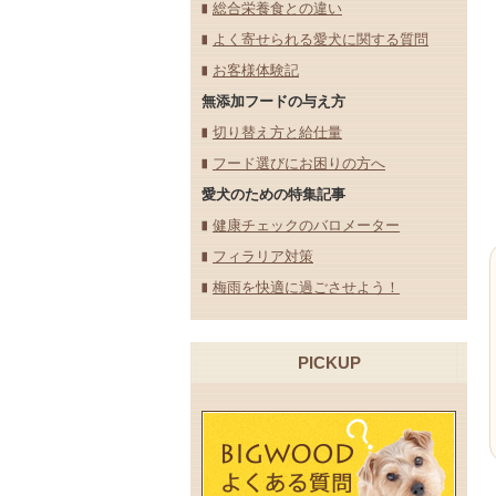
総合栄養食との違い
よく寄せられる愛犬に関する質問
お客様体験記
無添加フードの与え方
切り替え方と給仕量
フード選びにお困りの方へ
愛犬のための特集記事
健康チェックのバロメーター
フィラリア対策
梅雨を快適に過ごさせよう！
PICKUP