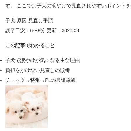
す。 ここでは子犬の涙やけで見直されやすいポイント
子犬
原因
見直し手順
読了目安：6〜8分
更新：2026/03
この記事でわかること
子犬で涙やけが気になる主な理由
負担をかけない見直しの順番
チェック→特集→PLの最短導線