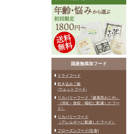
国産無添加フード
ドライフード
炊き込みご飯
-ウェットフード-
リカバリーフード『健康黒おじや』
（消化・食欲・嘔吐に配慮したフー
ド）
リカバリーフード
（アレルギーに配慮したフード）
フローズンフード(生食)