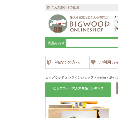
⑭ 子犬の涙やけの原因
商品を探す
初めての方へ
ご利用ガ
ビッグウッド オンラインショップ
>
media
>
涙や
ビッグウッドの人気商品ランキング