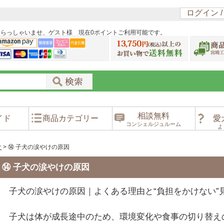
ログイン 
いらっしゃいませ、ゲスト様 現在0ポイントご利用可能です。
相談無料
イド
商品カテゴリー
愛
コンシェルジュルーム
よ
け
>
⑭ 子犬の涙やけの原因
⑭ 子犬の涙やけの原因
子犬の涙やけの原因｜よくある理由と“負担をかけない”
子犬は体が成長途中のため、環境変化や食事の切り替え