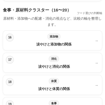
食事・原材料クラスター（16〜20）
フード選びの判断軸
原材料・添加物への配慮・消化の視点など、比較の軸を整理し
ます。
添加物
16
→
涙やけと添加物の関係
消化
17
→
涙やけと消化の関係
体質
18
→
涙やけと体質の関係
食事
19