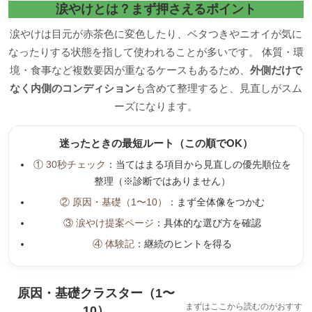
涙やけとは？まず押さえるポイント
涙やけは目元が赤茶色に変色したり、ベタつきやニオイが気に
なったりする状態を指して使われることが多いです。 体質・環
境・食事など複数要因が重なるケースもあるため、
外側だけで
なく内側のコンディション
も含めて整理すると、見直しがスム
ーズになります。
迷ったときの最短ルート（この順でOK）
① 30秒チェック
：当てはまる項目から見直しの優先順位を
整理（※診断ではありません）
② 原因・基礎（1〜10）
：まず全体像をつかむ
③ 涙やけ提案ページ
：具体的な選び方を確認
④ 体験記
：継続のヒントを得る
原因・基礎クラスター（1〜
まずはここから読むのがおすす
10）