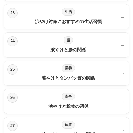
生活
23
→
涙やけ対策におすすめの生活習慣
腸
24
→
涙やけと腸の関係
栄養
25
→
涙やけとタンパク質の関係
食事
26
→
涙やけと穀物の関係
体質
27
→