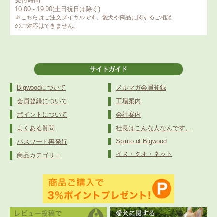
受付時間
10:00～19:00(土日祝日は除く)
※こちらはご注文ダイヤルです。愛犬や商品に関するご相談
のご対応はできません｡
サイトガイド
Bigwoodについて
メルマガ会員登録
会員登録について
工場案内
ポイントについて
会社案内
よくある質問
社長はこんな人なんです。
Spirito of Bigwood
パスワード再発行
イヌ・タオ・ネット
商品カテゴリー