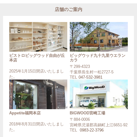
店舗のご案内
ビストロビッグウッド自由が丘
ビッグウッド九十九里ウエラン
本店
カラ
〒299-4323
2025年1月15日閉店いたしまし
千葉県長生村一松2727-5
た。
TEL
047-532-3981
Appetite福岡本店
BIGWOOD宮崎工場
〒884-0006
2018年8月31日閉店いたしまし
宮崎県児湯郡高鍋町上江6651-92
た。
TEL
0983-22-3796