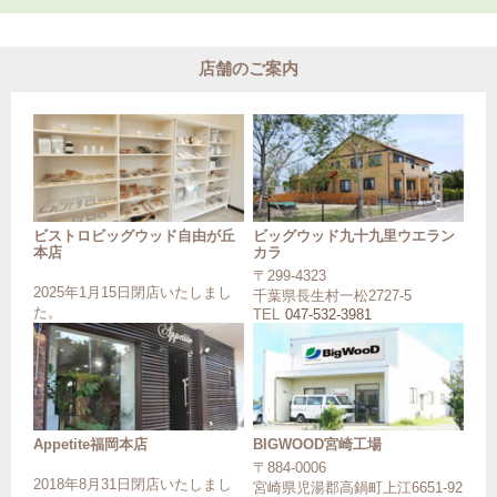
店舗のご案内
ビストロビッグウッド自由が丘
ビッグウッド九十九里ウエラン
本店
カラ
〒299-4323
2025年1月15日閉店いたしまし
千葉県長生村一松2727-5
た。
TEL
047-532-3981
Appetite福岡本店
BIGWOOD宮崎工場
〒884-0006
2018年8月31日閉店いたしまし
宮崎県児湯郡高鍋町上江6651-92