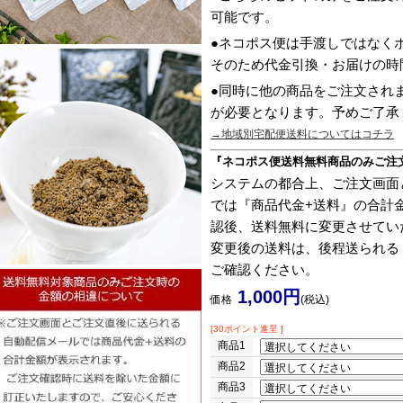
可能です。
●ネコポス便は手渡しではなく
そのため代金引換・お届けの時
●同時に他の商品をご注文され
が必要となります。予めご了承
→地域別宅配便送料についてはコチラ
『ネコポス便送料無料商品のみご注
システムの都合上、ご注文画面
では『商品代金+送料』の合計
認後、送料無料に変更させてい
変更後の送料は、後程送られる
ご確認ください。
1,000円
価格
(税込)
[30ポイント進呈 ]
商品1
商品2
商品3