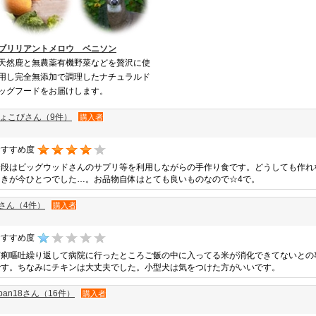
ブリリアントメロウ ベニソン
天然鹿と無農薬有機野菜などを贅沢に使
用し完全無添加で調理したナチュラルド
ッグフードをお届けします。
ょこびさん（9件）
購入者
おすすめ度
普段はビッグウッドさんのサプリ等を利用しながらの手作り食です。どうしても作れ
つきが今ひとつでした…。お品物自体はとても良いものなので☆4で。
tさん（4件）
購入者
おすすめ度
下痢嘔吐繰り返して病院に行ったところご飯の中に入ってる米が消化できてないとの
です。ちなみにチキンは大丈夫でした。小型犬は気をつけた方がいいです。
apan18さん（16件）
購入者