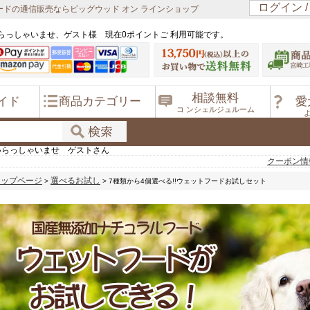
ログイン 
ドの通信販売ならビッグウッド オン ラインショップ
らっしゃいませ、ゲスト様 現在0ポイントご 利用可能です。
相談無料
イド
商品カテゴリー
愛
コ ンシェルジュルーム
いらっしゃいませ ゲストさん
クーポン情
トップページ
選べるお試し
>
> 7種類から4個選べる!!ウェットフードお試しセット