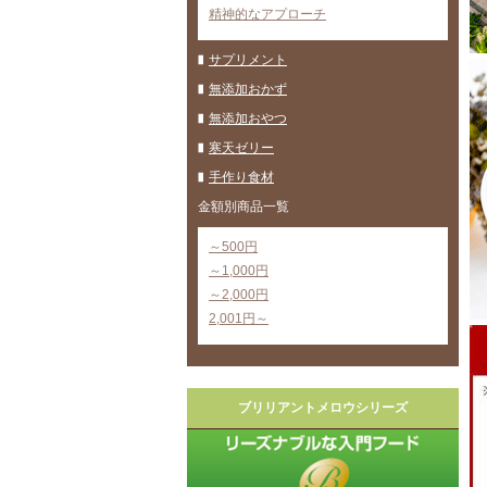
精神的なアプローチ
サプリメント
無添加おかず
無添加おやつ
寒天ゼリー
手作り食材
金額別商品一覧
～500円
～1,000円
～2,000円
2,001円～
ブリリアントメロウシリーズ