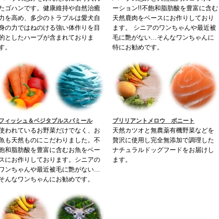
たゴハンです。健康維持や自然治癒
ーション!!不飽和脂肪酸を豊富に含む
力を高め、多少のトラブルは愛犬自
天然鹿肉をベースにお作りしており
身の力ではねのける強い体作りを目
ます。 シニアのワンちゃんや最近被
的としたハーブが含まれておりま
毛に艶がない…そんなワンちゃんに
す。
特にお勧めです。
フィッシュ＆ベジタブルスパミール
ブリリアントメロウ ボニート
使われているお野菜だけでなく、お
天然カツオと無農薬有機野菜などを
魚も天然ものにこだわりました。不
贅沢に使用し完全無添加で調理した
飽和脂肪酸を豊富に含むお魚をベー
ナチュラルドッグフードをお届けし
スにお作りしております。シニアの
ます。
ワンちゃんや最近被毛に艶がない…
そんなワンちゃんにお勧めです。