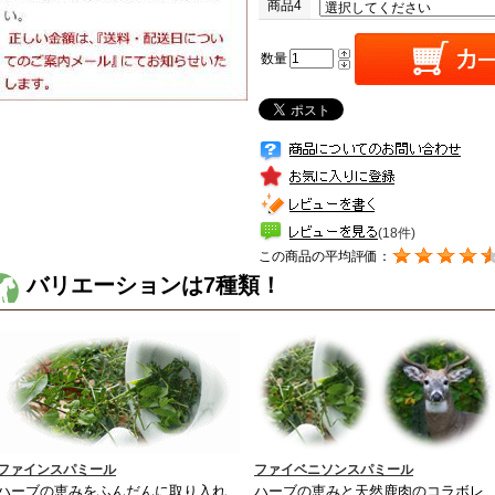
商品4
数量
(18件)
この商品の平均評価：
バリエーションは7種類！
ファインスパミール
ファイベニソンスパミール
ハーブの恵みをふんだんに取り入れ
ハーブの恵みと天然鹿肉のコラボレ