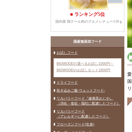
国産無添加フード
お試しフード
BIGWOODの選べるお試し1000円～
BIGWOODのお試しセット1800円
愛
国
ドライフード
リ
炊き込みご飯-ウェットフード-
リカバリーフード『健康黒おじや』
（消化・食欲・嘔吐に配慮したフード）
リカバリーフード
（アレルギーに配慮したフード）
フローズンフード(生食)