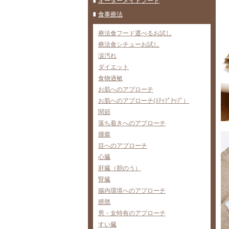
オーダーメイドフード
食事療法
療法食フード選べるお試し
療法食シチューお試し
涙汚れ
ダイエット
食物過敏
お肌へのアプローチ
お肌へのアプローチ(ｽﾃｯﾌﾟｱｯﾌﾟ）
関節
落ち着きへのアプローチ
腫瘍
目へのアプローチ
心臓
肝臓（胆のう）
腎臓
腸内環境へのアプローチ
膀胱
男・女特有のアプローチ
すい臓