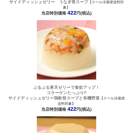
サイドディッシュゼリー うなぎ骨スープ
【クール冷蔵便送料対
象】
422
当店特別価格
円(税込)
ぷるぷる寒天ゼリーで食欲アップ！
コラーゲンたっぷり!!
サイドディッシュゼリー鶏軟骨スープと有機野菜
【クール冷蔵便
送料対象】
422
当店特別価格
円(税込)