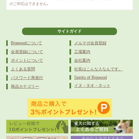
のご対応はできません｡
サイトガイド
Bigwoodについて
メルマガ会員登録
会員登録について
工場案内
ポイントについて
会社案内
よくある質問
社長はこんな人なんです。
Spirito of Bigwood
パスワード再発行
イヌ・タオ・ネット
商品カテゴリー