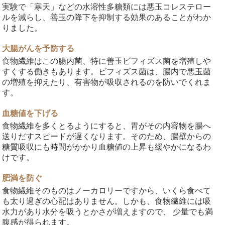
実験で「寒天」などの水溶性多糖類には悪玉コレステロー
ルを減らし、善玉の降下を抑制する効果のあることがわか
りました。
大腸がんを予防する
食物繊維はこの腸内菌、特に善玉ビフィズス菌を増殖しや
すくする働きもあります。ビフィズス菌は、腸内で悪玉菌
の増殖を抑えたり、有害物が吸収されるのを防いでくれま
す。
血糖値を下げる
食物繊維を多くとるようにすると、胃がその内容物を腸へ
送りだすスピードが遅くなります。そのため、腸壁からの
糖質吸収にも時間がかかり血糖値の上昇も緩やかになるわ
けです。
肥満を防ぐ
食物繊維そのものはノーカロリーですから、いくら食べて
も太り過ぎの心配はありません。しかも、食物繊維には吸
水力があり水分を吸うとかさが増えますので、 少量でも満
腹感が得られます。