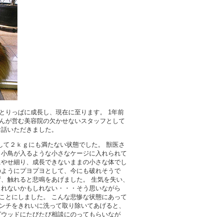
とりっぱに成長し、現在に至ります。 1年前
んが営む美容院の欠かせないスタッフとして
お話いただきました。
して２ｋｇにも満たない状態でした。 獣医さ
、小鳥が入るような小さなケージに入れられて
にやせ細り、成長できないままの小さな体でし
のようにプヨプヨとして、今にも破れそうで
、触れると悲鳴をあげました。 生気を失い、
られないかもしれない・・・そう思いながら
ことにしました。 こんな悲惨な状態にあって
ンチをきれいに洗って取り除いてあげると、
グウッドにたびたび相談にのってもらいなが