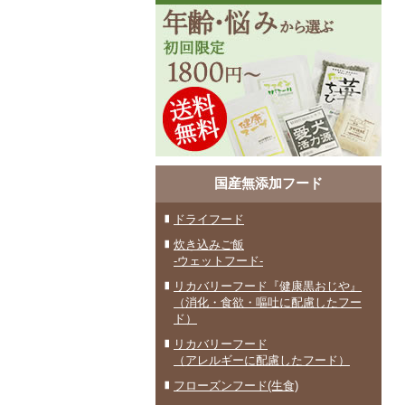
国産無添加フード
ドライフード
炊き込みご飯
-ウェットフード-
リカバリーフード『健康黒おじや』
（消化・食欲・嘔吐に配慮したフー
ド）
リカバリーフード
（アレルギーに配慮したフード）
フローズンフード(生食)