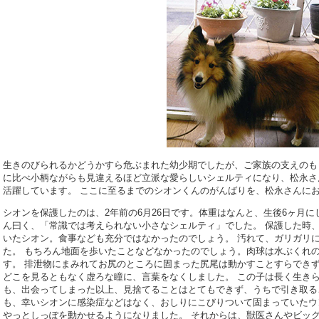
生きのびられるかどうかすら危ぶまれた幼少期でしたが、ご家族の支えのも
に比べ小柄ながらも見違えるほど立派な愛らしいシェルティになり、松永さ
活躍しています。 ここに至るまでのシオンくんのがんばりを、松永さんに
シオンを保護したのは、2年前の6月26日です。体重はなんと、生後6ヶ月に
ん曰く、「常識では考えられない小さなシェルティ」でした。 保護した時
いたシオン。食事なども充分ではなかったのでしょう。 汚れて、ガリガリ
た。 もちろん地面を歩いたことなどなかったのでしょう。肉球は水ぶくれ
す。 排泄物にまみれてお尻のところに固まった尻尾は動かすことすらできず
どこを見るともなく虚ろな瞳に、言葉をなくしました。 この子は長く生き
も、出会ってしまった以上、見捨てることはとてもできず、うちで引き取る
も、幸いシオンに感染症などはなく、おしりにこびりついて固まっていたウ
やっとしっぽを動かせるようになりました。 それからは、獣医さんやビッ