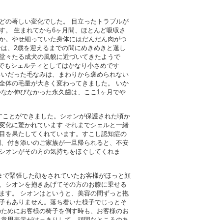
どの著しい変化でした。 目立ったトラブルが
す。 生まれてから6ヶ月間、ほとんど吸収さ
か。やせ細っていた身体にはだんだん肉がつ
ンは、2歳を迎えるまでの間にめきめきと逞し
堂々たる成犬の風貌に近づいてきたようで
れでもシェルティとしてはかなり小さめです
ろいだった毛なみは、まわりから褒められない
全体の毛量が大きく変わってきました。 いか
かなか伸びなかった永久歯は、ここ1ヶ月でや
すことができました。シオンが保護された頃か
変化に驚かれています それまでシェルと一緒
目を果たしてくれています。すこし認知症の
間、付き添いのご家族が一旦帰られると、不安
シオンがその方の気持ちをほぐしてくれま
まで緊張した顔をされていたお客様がほっと顔
、シオンを抱きあげてその方のお膝に乗せる
ます。 シオンはというと、美容の間ずっと抱
子もありません。落ち着いた様子でじっとそ
のためにお客様の椅子を倒す時も、お客様のお
に意思表示がはっきりして、頑固なところのあ