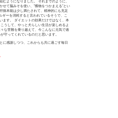
組むようになりました。 それまでのように、
せて脳みそを使い、”獲物をつかまえる”とい
狩猟本能は少し満たされて、精神的にも充足
ネルギーを消耗すると言われているそうで、こ
います。 ダイエットの効果だけではなく、本
 こうして、やっと犬らしい生活が楽しめるよ
様々な苦難を乗り越えて、今こんなに元気で過
ルが守ってくれているのだと思います。
とに感謝しつつ、これからも共に過ごす毎日
。