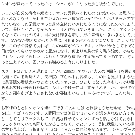
シオンが変わっていったのは、シェルが亡くなった少し後からでした。
シェルが自分の寿命を縮めてシオンに元気をくれたのではないか、と思うほ
みられなくなり、それまで絶えなかった病院通いがぴたりとおさまったので
れていなかった栄養がやっと身体全体にいきわたるようになったのでしょう
いて、骨格も小さいながらがっしりと作られていきました。 こうしてシオ
くなっていったのです。目の光は輝きを増し、顔の表情も生きいきとして、
す。 なかなか増えなかった体重は、4ｋｇを超えるまでになりました。そ
が、この子の骨格であれば、この体重がベストです。 パサパサとして不ぞ
日はないくらいつややかで豊かになり、何よりも胸の飾り毛を始め、からだ
にもシェルティらしい、ふわりと立派な被毛が生え揃ってきたのです。 な
っと生えそろい、固いガムも噛めるようになりました。
スタートはだいぶん遅れましたが、2歳にしてやっと大人の仲間入りを果た
ら知っている近所の方、美容院に来られるお客様も、この目を見張るような
に美容院の看板犬をつとめていたシオンは、ひとりになった今もしっかり役
あるお客様が来られた時の、シオンの様子には、驚かされました。 美容の
からか顔をあげようとされないお客様もいらっしゃるのですが、こんな時、
す。
お客様のもとにシオンを連れて行き”こんにちは”と挨拶をさせた途端、それ
をほころばせるのです。人間同士では無口でほとんど会話をされない方でも
と、とてもリラックスして、自然な様子でシオンにずっと話しかけておられ
っこをされていても降りたがることなく、かといって、別に我慢している様
の方を見上げ、時折まなざしに応えるようにお顔をなめます。 シャンプー
腹の上で寝そべり、のんびりとシャンプーが終わるのを待ちます。 基本的