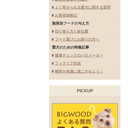
よく寄せられる愛犬に関する質問
お客様体験記
無添加フードの与え方
切り替え方と給仕量
フード選びにお困りの方へ
愛犬のための特集記事
健康チェックのバロメーター
フィラリア対策
梅雨を快適に過ごさせよう！
PICKUP