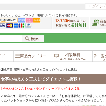
ログイン 
いらっしゃいませ、ゲスト様 現在0ポイントご利用可能です。
相談無料
イド
商品カテゴリー
愛
コンシェルジュルーム
よ
>
消化不良
,
肥満
>
食事の与え方を工夫してダイエットに挑戦！
食事の与え方を工夫してダイエットに挑戦！
| 松永シオンくん | シェトランド・シープドッグ オス 2歳
2008年3月、兄貴分のシェルくんと一緒に『お客様体験記』に登場してくれ
したペットショップから救い出されて松永さんのもとへ引き取られました。