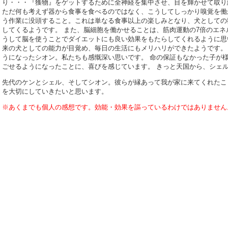
り・・・『獲物』をゲットするために全神経を集中させ、目を輝かせて取り
ただ何も考えず器から食事を食べるのではなく、こうしてしっかり嗅覚を働か
う作業に没頭すること。これは単なる食事以上の楽しみとなり、犬としての
してくるようです。 また、脳細胞を働かせることは、筋肉運動の7倍のエ
うして脳を使うことでダイエットにも良い効果をもたらしてくれるように思
来の犬としての能力が目覚め、毎日の生活にもメリハリができたようです。
うになったシオン。私たちも感慨深い思いです。 命の保証もなかった子が
ごせるようになったことに、喜びを感じています。 きっと天国から、シェ
先代のケンとシェル、そしてシオン。彼らが縁あって我が家に来てくれたこ
を大切にしていきたいと思います。
※あくまでも個人の感想です。効能・効果を謳っているわけではありません