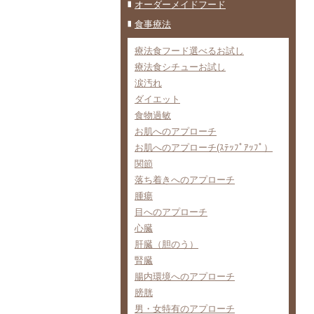
オーダーメイドフード
食事療法
療法食フード選べるお試し
療法食シチューお試し
涙汚れ
ダイエット
食物過敏
お肌へのアプローチ
お肌へのアプローチ(ｽﾃｯﾌﾟｱｯﾌﾟ）
関節
落ち着きへのアプローチ
腫瘍
目へのアプローチ
心臓
肝臓（胆のう）
腎臓
腸内環境へのアプローチ
膀胱
男・女特有のアプローチ