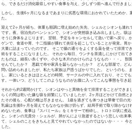
ら、できるだけ消化吸収しやすい食事を与え、少しずつ前へ進んで行きまし
しかし、生後6ヶ月になるまであまりに劣悪な環境におかれていたためか、
た。
迎えて2ヶ月が経ち、体重も順調に増え始めた矢先、シェルとシオンも連れ
です。夜、宿泊先のペンションで、シオンが突然咳き込み出しました。咳は
そうに身体をよじります。 翌朝、予定をキャンセルして急いで家へ戻り、か
ゲンで、食道や胃、十二指腸が腫れて炎症を起こしていることが発覚。胃か
大量に詰まっていたのです。 そこで腸の通りをよくする薬を使って排泄で
術をすることになりました。 それから毎日、ウンチを茶漉しにかけて出てき
たものは、細長い糸くずや、小さな木片のかけらのようなもの・・・。 獣
せんでしたか？ 悪戯で布や家具を齧らなかったか？ どんな部屋で、どん
問い詰められましたが、私たち家族は戸惑うばかりでした。 というのも、
し、家にいるときはほとんどの時間、サークルの中に入れており、そこでも
す。一体いつ、どうしてこのようなものがお腹に入ってこんな事態を引き起
それから約2週間かけて、シオンはやっと異物を全て排泄することができま
らくの間は乾いた嫌な咳を頻繁にしていましたが、2ヶ月ほどかけて自然と
たその後も、心配の種は尽きません。 1歳を過ぎても体つきは華奢で目の
乳歯は生後8ヶ月を迎えてもなかなか抜け切らず、結局手術で取り除かなけ
めないため、食事は『スパミール』をミキサーで粉砕し、トロトロ状に煮込
と。シオンの兄貴分・シェルが、肺がんにより急逝するという悲しい出来事
て、シェルのことをきちんと見てやれていなかったのではないか・・・ 今
した。