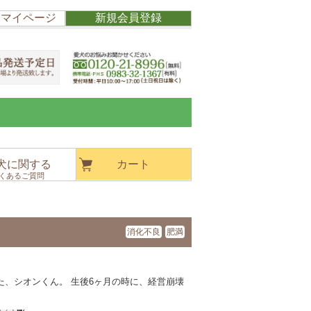
/ マイページ
新規会員登録
犬に関する
カート
くあるご質問
消化不良
肥満
た、シオンくん。 生後6ヶ月の時に、経営崩壊