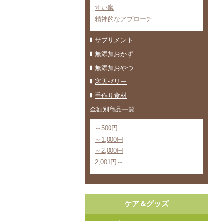
すい臓
精神的なアプローチ
サプリメント
無添加おかず
無添加おやつ
寒天ゼリー
手作り食材
金額別商品一覧
～500円
～1,000円
～2,000円
2,001円～
ケア＆グッズ