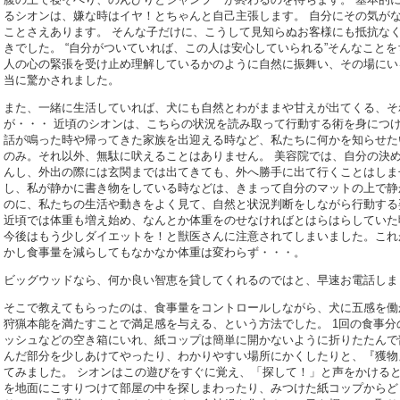
るシオンは、嫌な時はイヤ！とちゃんと自己主張します。 自分にその気が
ことさえあります。 そんな子だけに、こうして見知らぬお客様にも抵抗な
きでした。 “自分がついていれば、この人は安心していられる”そんなこと
人の心の緊張を受け止め理解しているかのように自然に振舞い、その場にい
当に驚かされました。
また、一緒に生活していれば、犬にも自然とわがままや甘えが出てくる、そ
が・・・ 近頃のシオンは、こちらの状況を読み取って行動する術を身につけ
話が鳴った時や帰ってきた家族を出迎える時など、私たちに何かを知らせた
のみ。それ以外、無駄に吠えることはありません。 美容院では、自分の決
んし、外出の際には玄関までは出てきても、外へ勝手に出て行くことはしま
し、私が静かに書き物をしている時などは、きまって自分のマットの上で静
のに、私たちの生活や動きをよく見て、自然と状況判断をしながら行動する
近頃では体重も増え始め、なんとか体重をのせなければとはらはらしていた
今後はもう少しダイエットを！と獣医さんに注意されてしまいました。これ
かし食事量を減らしてもなかなか体重は変わらず・・・。
ビッグウッドなら、何か良い智恵を貸してくれるのではと、早速お電話しま
そこで教えてもらったのは、食事量をコントロールしながら、犬に五感を働
狩猟本能を満たすことで満足感を与える、という方法でした。 1回の食事
ッシュなどの空き箱にいれ、紙コップは簡単に開かないように折りたたんで
んだ部分を少しあけてやったり、わかりやすい場所にかくしたりと、『獲物
てみました。 シオンはこの遊びをすぐに覚え、「探して！」と声をかけると
を地面にこすりつけて部屋の中を探しまわったり、みつけた紙コップからど