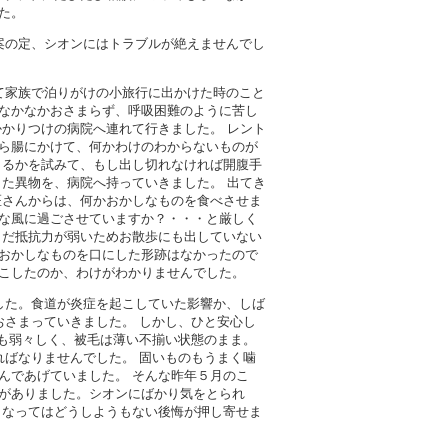
た。
案の定、シオンにはトラブルが絶えませんでし
て家族で泊りがけの小旅行に出かけた時のこと
なかなかおさまらず、呼吸困難のように苦し
かりつけの病院へ連れて行きました。 レント
ら腸にかけて、何かわけのわからないものが
きるかを試みて、もし出し切れなければ開腹手
た異物を、病院へ持っていきました。 出てき
医さんからは、何かおかしなものを食べさせま
な風に過ごさせていますか？・・・と厳しく
まだ抵抗力が弱いためお散歩にも出していない
おかしなものを口にした形跡はなかったので
こしたのか、わけがわかりませんでした。
した。食道が炎症を起こしていた影響か、しば
おさまっていきました。 しかし、ひと安心し
光も弱々しく、被毛は薄い不揃い状態のまま。
ればなりませんでした。 固いものもうまく噛
んであげていました。 そんな昨年５月のこ
がありました。シオンにばかり気をとられ
となってはどうしようもない後悔が押し寄せま