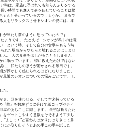
ない時は、家族に呼ばれても知らんふりをする
く長い時間でも進んで身を任せていることは驚
をちゃんと分かっているのでしょうか。 まるで
る人をリラックスさせるシオンの姿には、本
れが当たり前のように思っていたのです
たようです。 たとえば、シオンが鳴くのは電
い、という時、そして自分の食事をもらう時
められた場所からやたらと離れることはしませ
せん。 人の食事をほしがることもしません
かに眠っています。 特に教えたわけではない
姿に、私たちのほうが驚かされる毎日です。
頃が懐かしく感じられるほどになりました。
が最近のシオンについての悩みごとです。 し
した。
かせ、頭を使わせる、そして本来持っている
分の『華』を数粒ずつに分けて紙コップやティ
部屋のあちこちに隠します。 最初は折りたた
』をゲットしやすく意欲をそそるよう工夫し
、”よしっ！”と言わんばかりにはりきって鼻
うにか取り出そうとあの手この手を試した