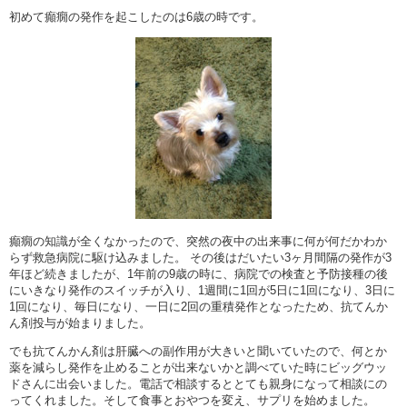
初めて癲癇の発作を起こしたのは6歳の時です。
癲癇の知識が全くなかったので、突然の夜中の出来事に何が何だかわか
らず救急病院に駆け込みました。 その後はだいたい3ヶ月間隔の発作が3
年ほど続きましたが、1年前の9歳の時に、病院での検査と予防接種の後
にいきなり発作のスイッチが入り、1週間に1回が5日に1回になり、3日に
1回になり、毎日になり、一日に2回の重積発作となったため、抗てんか
ん剤投与が始まりました。
でも抗てんかん剤は肝臓への副作用が大きいと聞いていたので、何とか
薬を減らし発作を止めることが出来ないかと調べていた時にビッグウッ
ドさんに出会いました。電話で相談するととても親身になって相談にの
ってくれました。そして食事とおやつを変え、サプリを始めました。