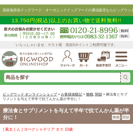
国産無添加ドッグフード・オーガニックドッグフードの通信販売ならビッグウッド
13,750円(税込)以上のお買い物で送料無料!!
いらっしゃいませ、ゲスト様 現在0ポイントご利用可能です。
ビッグウッド オンラインショップ
>
お客様体験記
>
癇癪
,
関節
>
療法食とサプ
リメントを与えて半年で抗てんかん薬が半分に！
療法食とサプリメントを与えて半年で抗てんかん薬が半
分に！
癇癪
関節
| 風太くん | ヨークシャテリア オス 10歳