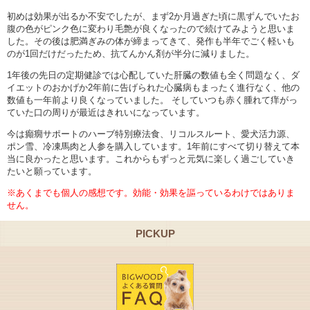
初めは効果が出るか不安でしたが、まず2か月過ぎた頃に黒ずんでいたお
腹の色がピンク色に変わり毛艶が良くなったので続けてみようと思いま
した。その後は肥満ぎみの体が締まってきて、発作も半年でごく軽いも
のが1回だけだったため、抗てんかん剤が半分に減りました。
1年後の先日の定期健診では心配していた肝臓の数値も全く問題なく、ダ
イエットのおかげか2年前に告げられた心臓病もまったく進行なく、他の
数値も一年前より良くなっていました。 そしていつも赤く腫れて痒がっ
ていた口の周りが最近はきれいになっています。
今は癲癇サポートのハーブ特別療法食、リコルスルート、愛犬活力源、
ポン雪、冷凍馬肉と人参を購入しています。1年前にすべて切り替えて本
当に良かったと思います。これからもずっと元気に楽しく過ごしていき
たいと願っています。
※あくまでも個人の感想です。効能・効果を謳っているわけではありま
せん。
PICKUP