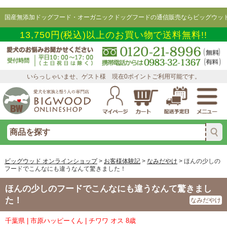
国産無添加ドッグフード・オーガニックドッグフードの通信販売ならビッグウッド
13,750円(税込)以上のお買い物で送料無料!!
いらっしゃいませ、ゲスト様 現在0ポイントご利用可能です。
ビッグウッド オンラインショップ
>
お客様体験記
>
なみだやけ
>
ほんの少しの
フードでこんなにも違うなんて驚きました！
ほんの少しのフードでこんなにも違うなんて驚きまし
た！
なみだやけ
千葉県 | 市原ハッピーくん | チワワ オス 8歳