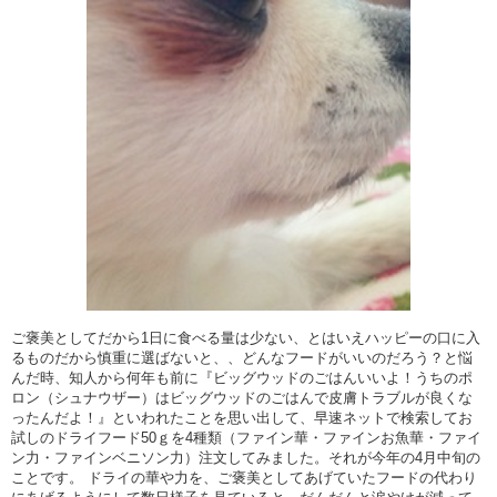
ご褒美としてだから1日に食べる量は少ない、とはいえハッピーの口に入
るものだから慎重に選ばないと、、どんなフードがいいのだろう？と悩
んだ時、知人から何年も前に『ビッグウッドのごはんいいよ！うちのポ
ロン（シュナウザー）はビッグウッドのごはんで皮膚トラブルが良くな
ったんだよ！』といわれたことを思い出して、早速ネットで検索してお
試しのドライフード50ｇを4種類（ファイン華・ファインお魚華・ファイ
ン力・ファインベニソン力）注文してみました。それが今年の4月中旬の
ことです。 ドライの華や力を、ご褒美としてあげていたフードの代わり