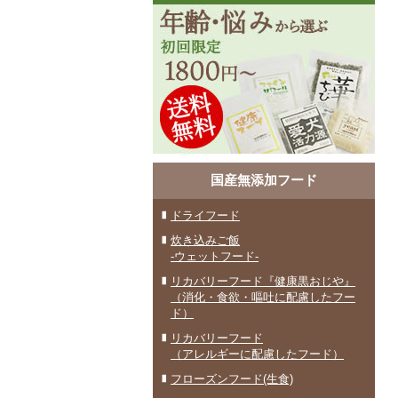
国産無添加フード
ドライフード
炊き込みご飯
-ウェットフード-
リカバリーフード『健康黒おじや』
（消化・食欲・嘔吐に配慮したフー
ド）
リカバリーフード
（アレルギーに配慮したフード）
フローズンフード(生食)