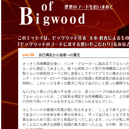
vol.36
自己満足から他者への還元
さっそく共鳴機器を使い、ハンナ・クローガ－に組み立ててもらっ
ル」から測定してみました。様々な病気コード別で共鳴機器にかけ
類ぐらいの病気別コードに対し波長としてすべてプラスに働きかけ
ンナ・クローガ－のハーブ組み合わせの知識と色彩波長の組み合わ
同時に、このレシピを多くの愛犬に与えてあげたいと思った瞬間で
なにげなく怪しげな振り子を使ったり、淡々とハーブの組み合わせ
てもらったレシピが、この波長を測定する共鳴機器において、どの
の方向で高いベクトルを示すなんて信じられませんでした。
そしてハンナの最後の言葉が思い出されます。「ここまで来てよか
であるペットの生命を救う事が出来るし、守ってあげることもでき
葉をあらためて思い出すと鳥肌が立ってしまいます。ハンナが私に
がこんなにも偉大な経験と知識の集大成だったとは。その時、気づ