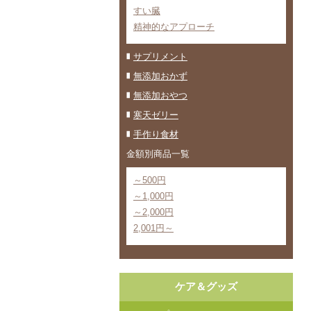
すい臓
精神的なアプローチ
サプリメント
無添加おかず
無添加おやつ
寒天ゼリー
手作り食材
金額別商品一覧
～500円
～1,000円
～2,000円
2,001円～
ケア＆グッズ