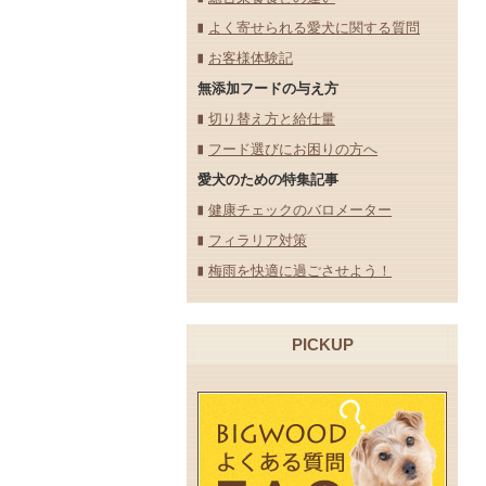
よく寄せられる愛犬に関する質問
お客様体験記
無添加フードの与え方
切り替え方と給仕量
フード選びにお困りの方へ
愛犬のための特集記事
健康チェックのバロメーター
フィラリア対策
梅雨を快適に過ごさせよう！
PICKUP