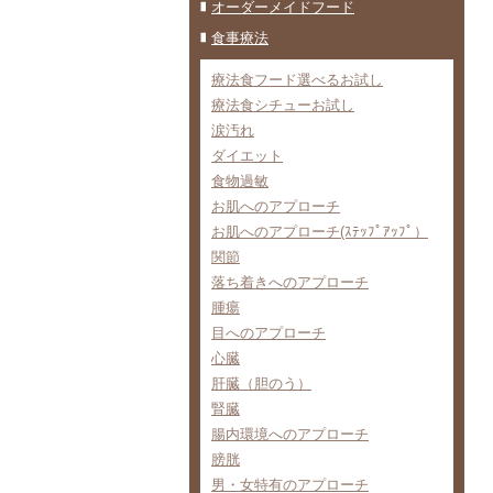
オーダーメイドフード
食事療法
療法食フード選べるお試し
療法食シチューお試し
涙汚れ
ダイエット
食物過敏
お肌へのアプローチ
お肌へのアプローチ(ｽﾃｯﾌﾟｱｯﾌﾟ）
関節
落ち着きへのアプローチ
腫瘍
目へのアプローチ
心臓
肝臓（胆のう）
腎臓
腸内環境へのアプローチ
膀胱
男・女特有のアプローチ