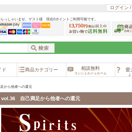
ログイン 
いらっしゃいませ、ゲスト様 現在0ポイントご利用可能です。
相談無料
イド
商品カテゴリー
愛
コンシェルジュルーム
よ
己満足から他者への還元
vol.36 自己満足から他者への還元