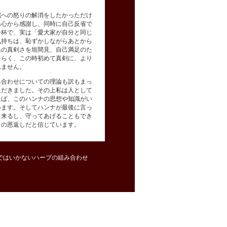
減への怒りの解消をしたかっただけ
へ心から感謝し、同時に自己反省で
一杯で、実は「愛犬家が自分と同じ
気持ちは、恥ずかしながらあとから
への真剣さを垣間見、自己満足のた
そらく、この時初めて真剣に、より
れません。
み合わせについての理論も訳もまっ
ただきました。その上私は人として
えば、このハンナの思想や知識がい
います。そしてハンナが最後に言っ
出来るし、守ってあげることもでき
りの恩返しだと信じています。
ではいかないハーブの組み合わせ