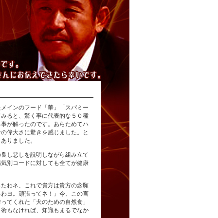
たメインのフード「華」「スパミー
てみると、驚く事に代表的な５０種
る事が解ったのです。あらためてハ
せの偉大さに驚きを感じました。と
もありました。
の良し悪しを説明しながら組み立て
病気別コードに対しても全てが健康
ったわネ、これで貴方は貴方の念願
るわヨ。頑張ってネ！」今、この言
作ってくれた「犬のための自然食」
く術もなければ、知識もまるでなか