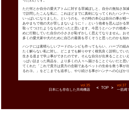
ったわけです。
ただ何とか自分の愛犬アトムに対する罪滅ぼしと、自分の無知さ加
で訪問したこんな私に、これほどまでに真剣になってくれたハンナ
いっぱいになりました。というのも、その時の本心は自分の事が精
あやまちで他の犬が苦しまないように！」という他者を思んばかる
取ってつけたようなものだったと思います。今思うとハンナの他者
めに行動していた自分の小ささが恥ずかしく思えてなりません。お
多くの愛犬家や犬のために自己の最善を尽くそうと思ったのかも知
ハンナには素晴らしいフードのレシピも作ってもらい、ハーブの組
たく解らない私に対し、どこまでも解りやすく根気良く説明してい
生きる道まで学ぶ事ができたのです。そんな自分が出来ることとい
っぱい詰まった商品を、より多くの人々へ届けることぐらいだと思
てくれた「これで貴方は貴方の念願であるペットの生命を救う事が
るわヨ。」をどこまでも追求し、やり続ける事がハンナへの心ばか
vol.35
vol.37
TOP
日本にも存在した共鳴機器
一筋縄