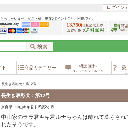
ログイン 
いらっしゃいませ、ゲスト様 現在0ポイントご利用可能です。
相談無料
イド
商品カテゴリー
愛
コンシェルジュルーム
よ
>
長生き表彰犬：第12号
長生き表彰犬：第12号
奈良県 | 中山キキ君 | 15歳2ヶ月
中山家のララ君キキ君ルナちゃんは離れて暮らされ
れたそうです。