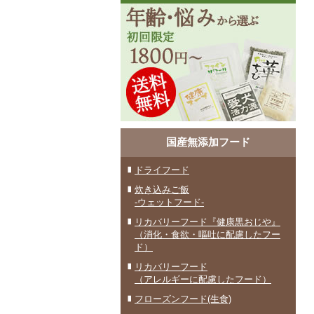
国産無添加フード
ドライフード
炊き込みご飯
-ウェットフード-
リカバリーフード『健康黒おじや』
（消化・食欲・嘔吐に配慮したフー
ド）
リカバリーフード
（アレルギーに配慮したフード）
フローズンフード(生食)