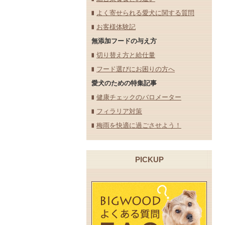
よく寄せられる愛犬に関する質問
お客様体験記
無添加フードの与え方
切り替え方と給仕量
フード選びにお困りの方へ
愛犬のための特集記事
健康チェックのバロメーター
フィラリア対策
梅雨を快適に過ごさせよう！
PICKUP