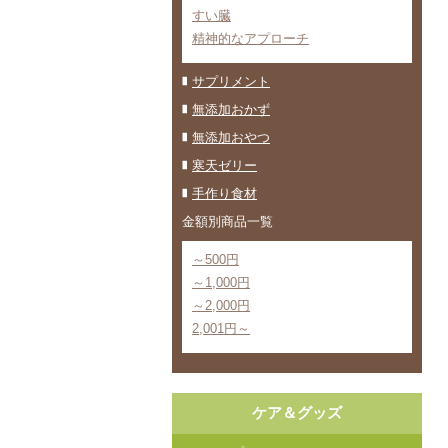
すい臓
精神的なアプローチ
サプリメント
無添加おかず
無添加おやつ
寒天ゼリー
手作り食材
金額別商品一覧
～500円
～1,000円
～2,000円
2,001円～
ケア＆グッズ