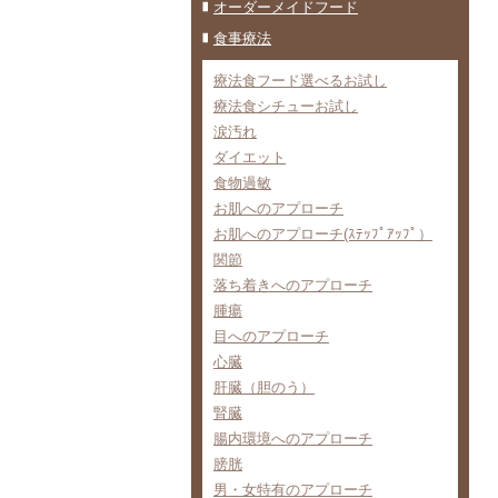
オーダーメイドフード
食事療法
療法食フード選べるお試し
療法食シチューお試し
涙汚れ
ダイエット
食物過敏
お肌へのアプローチ
お肌へのアプローチ(ｽﾃｯﾌﾟｱｯﾌﾟ）
関節
落ち着きへのアプローチ
腫瘍
目へのアプローチ
心臓
肝臓（胆のう）
腎臓
腸内環境へのアプローチ
膀胱
男・女特有のアプローチ