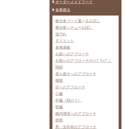
オーダーメイドフード
食事療法
療法食フード選べるお試し
療法食シチューお試し
涙汚れ
ダイエット
食物過敏
お肌へのアプローチ
お肌へのアプローチ(ｽﾃｯﾌﾟｱｯﾌﾟ）
関節
落ち着きへのアプローチ
腫瘍
目へのアプローチ
心臓
肝臓（胆のう）
腎臓
腸内環境へのアプローチ
膀胱
男・女特有のアプローチ