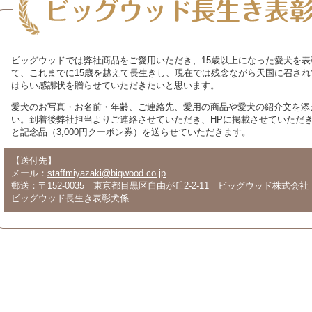
ビッグウッドでは弊社商品をご愛用いただき、15歳以上になった愛犬を
て、これまでに15歳を越えて長生きし、現在では残念ながら天国に召さ
はらい感謝状を贈らせていただきたいと思います。
愛犬のお写真・お名前・年齢、ご連絡先、愛用の商品や愛犬の紹介文を添
い。到着後弊社担当よりご連絡させていただき、HPに掲載させていただ
と記念品（3,000円クーポン券）を送らせていただきます。
【送付先】
メール：
staffmiyazaki@bigwood.co.jp
郵送：〒152-0035 東京都目黒区自由が丘2-2-11 ビッグウッド株式会社
ビッグウッド長生き表彰犬係