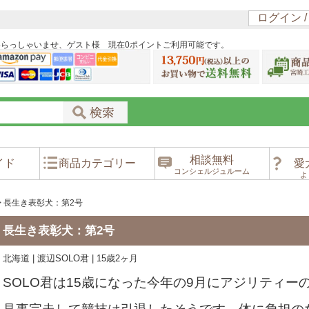
ログイン 
いらっしゃいませ、ゲスト様 現在0ポイントご利用可能です。
相談無料
イド
商品カテゴリー
愛
コンシェルジュルーム
よ
>
長生き表彰犬：第2号
長生き表彰犬：第2号
北海道 | 渡辺SOLO君 | 15歳2ヶ月
SOLO君は15歳になった今年の9月にアジリティ