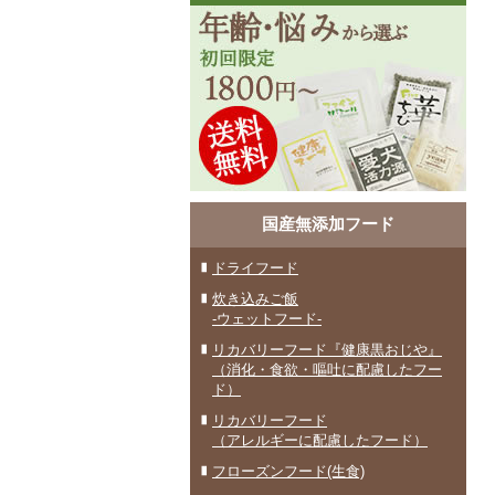
国産無添加フード
ドライフード
炊き込みご飯
-ウェットフード-
リカバリーフード『健康黒おじや』
（消化・食欲・嘔吐に配慮したフー
ド）
リカバリーフード
（アレルギーに配慮したフード）
フローズンフード(生食)