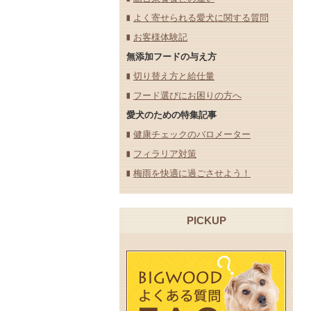
よく寄せられる愛犬に関する質問
お客様体験記
無添加フードの与え方
切り替え方と給仕量
フード選びにお困りの方へ
愛犬のための特集記事
健康チェックのバロメーター
フィラリア対策
梅雨を快適に過ごさせよう！
PICKUP