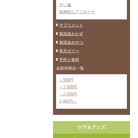
すい臓
精神的なアプローチ
サプリメント
無添加おかず
無添加おやつ
寒天ゼリー
手作り食材
金額別商品一覧
～500円
～1,000円
～2,000円
2,001円～
ケア＆グッズ