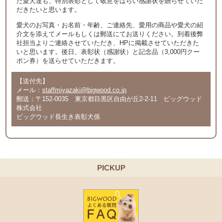
た愛犬達も、特別表彰として敬意をはらい感謝状を贈らせていた
だきたいと思います。
愛犬のお写真・お名前・年齢、ご連絡先、愛用の商品や愛犬の紹
介文を添えてメールもしくは郵送にてお送りください。到着後弊
社担当よりご連絡させていただき、HPに掲載させていただきた
いと思います。後日、表彰状（感謝状）と記念品（3,000円クー
ポン券）を送らせていただきます。
【送付先】
メール：
staffmiyazaki@bigwood.co.jp
郵送：〒152-0035 東京都目黒区自由が丘2-2-11 ビッグウッド
株式会社
ビッグウッド長生き表彰犬係
PICKUP