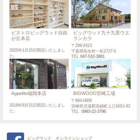
ビストロビッグウッド自由
ビッグウッド九十九里ウエ
が丘本店
ランカラ
〒299-4323
2025年1月15日閉店いたしまし
千葉県長生村一松2727-5
た。
TEL
047-532-3981
Appetite福岡本店
BIGWOOD宮崎工場
〒884-0006
2018年8月31日閉店いたしまし
宮崎県児湯郡高鍋町上江6651-92
た。
TEL
0983-22-3796
ビッグウッド オンラインショップ