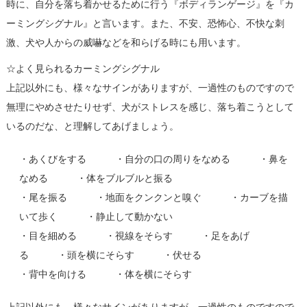
時に、自分を落ち着かせるために行う『ボディランゲージ』を『カ
ーミングシグナル』と言います。また、不安、恐怖心、不快な刺
激、犬や人からの威嚇などを和らげる時にも用います。
☆よく見られるカーミングシグナル
上記以外にも、様々なサインがありますが、一過性のものですので
無理にやめさせたりせず、犬がストレスを感じ、落ち着こうとして
いるのだな、と理解してあげましょう。
・あくびをする ・自分の口の周りをなめる ・鼻を
なめる ・体をブルブルと振る
・尾を振る ・地面をクンクンと嗅ぐ ・カーブを描
いて歩く ・静止して動かない
・目を細める ・視線をそらす ・足をあげ
る ・頭を横にそらす ・伏せる
・背中を向ける ・体を横にそらす