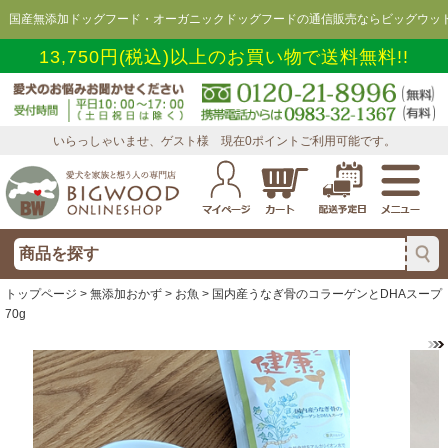
国産無添加ドッグフード・オーガニックドッグフードの通信販売ならビッグウッド
13,750円(税込)以上のお買い物で送料無料!!
いらっしゃいませ、ゲスト様 現在0ポイントご利用可能です。
トップページ
>
無添加おかず
>
お魚
> 国内産うなぎ骨のコラーゲンとDHAスープ
70g