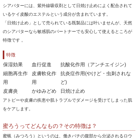
シアバターには、紫外線吸収剤として日焼け止めによく配合されて
いるケイ皮酸のエステルという成分が含まれています。
「日焼け止め」として売られている既製品には叶いませんが、天然
のシアバターなら敏感肌のパートナーでも安心して使えるところが
特徴です 。
特徴
保湿効果
血行促進
抗酸化作用（アンチエイジン)
細胞再生作
皮膚軟化作
抗炎症作用(やけど・虫刺されな
用
用
ど)
皮膚炎
かゆみどめ
日焼け止め
アトピーや皮膚の疾患や肌トラブルでダメージを受けてしまった肌
をケアします。
蜜ろうってどんなもの？その特徴は？
蜜蝋（みつろう）というのは、働きバチの腹部から分泌されるロウ