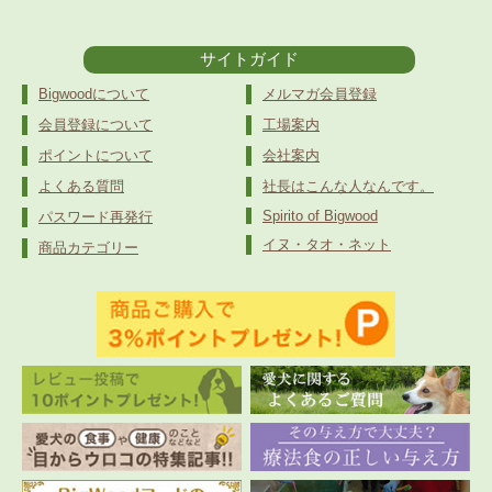
サイトガイド
Bigwoodについて
メルマガ会員登録
会員登録について
工場案内
ポイントについて
会社案内
よくある質問
社長はこんな人なんです。
Spirito of Bigwood
パスワード再発行
イヌ・タオ・ネット
商品カテゴリー