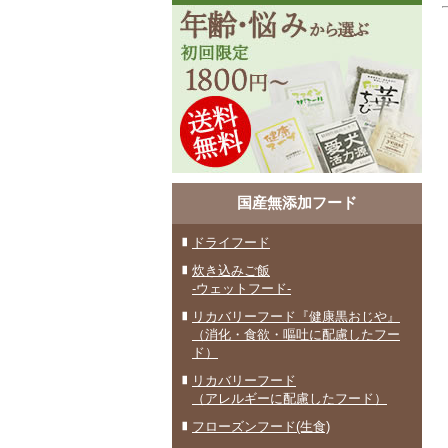
国産無添加フード
ドライフード
炊き込みご飯
-ウェットフード-
リカバリーフード『健康黒おじや』
（消化・食欲・嘔吐に配慮したフー
ド）
リカバリーフード
（アレルギーに配慮したフード）
フローズンフード(生食)