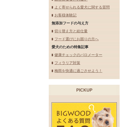
よく寄せられる愛犬に関する質問
お客様体験記
無添加フードの与え方
切り替え方と給仕量
フード選びにお困りの方へ
愛犬のための特集記事
健康チェックのバロメーター
フィラリア対策
梅雨を快適に過ごさせよう！
PICKUP