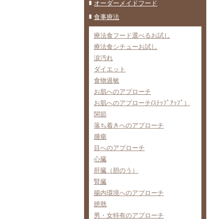
オーダーメイドフード
食事療法
療法食フード選べるお試し
療法食シチューお試し
涙汚れ
ダイエット
食物過敏
お肌へのアプローチ
お肌へのアプローチ(ｽﾃｯﾌﾟｱｯﾌﾟ）
関節
落ち着きへのアプローチ
腫瘍
目へのアプローチ
心臓
肝臓（胆のう）
腎臓
腸内環境へのアプローチ
膀胱
男・女特有のアプローチ