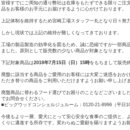
皆様すでにご周知の通り弊社は在庫をもたずできる限りご注
品をお客様のお手元にお届けするように心がけております。
上記体制を維持するため宮崎工場スタッフ一丸となり日々努
しかし現状では上記の維持が難しくなってきております。
工場の製品製造の効率化を図るため、誠に恐縮ですが一部商
ました。原則として販売数の少ない商品が対象となります。
下記対象商品は
2018年7月15日（日）15時
をもちまして販売
廃盤に該当する商品をご愛用のお客様には大変ご迷惑をおか
ただき替りの商品をご利用いただけますようお願い申し上げ
廃盤商品に替わるフード選びでお困りのことなどございまし
でお問合せください。
■ビッグウッドコンシェルジュルーム：0120-21-8996（平日1
今後もより一層、愛犬にとって安心安全な食事のご提供と、
くりに邁進する所存です。変わらぬご愛顧を賜りますようお