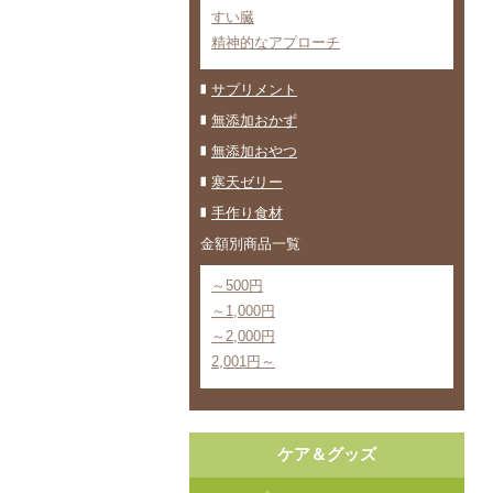
すい臓
精神的なアプローチ
サプリメント
無添加おかず
無添加おやつ
寒天ゼリー
手作り食材
金額別商品一覧
～500円
～1,000円
～2,000円
2,001円～
ケア＆グッズ