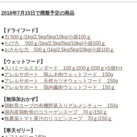
2018年7月15日で廃盤予定の商品
【ドライフード】
●
力 500ｇ/1kg/2.5kg/5kg/10kg/小袋100ｇ
●
ちび力 500ｇ/1kg/2.5kg/5kg/10kg/小袋100ｇ
●
おさかな力 500ｇ/1kg/2.5kg/5kg/10kg/小袋100ｇ
【ウェットフード】
●
スパミールスタンダード 100ｇ/200ｇ/200ｇ×5個ｾｯﾄ
●
アレルサポート 鶏ムネ肉ウェットフード 150g
●
アレルサポート 天然カツオウェットフード 150g
●
アレルサポート 鶏内臓肉ウェットフード 150ｇ
【無添加おかず】
●
鶏軟骨スープの有機野菜入りグルメシチュー 150g
●
国内産鶏軟骨のコラーゲンスープ 70ｇ/150ｇ
●
無農薬トマト果汁のリコピンスープ 70ｇ/150ｇ
【寒天ゼリー】
●
トマトゼリー 180g