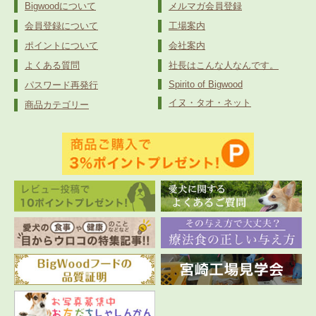
Bigwoodについて
メルマガ会員登録
会員登録について
工場案内
ポイントについて
会社案内
よくある質問
社長はこんな人なんです。
Spirito of Bigwood
パスワード再発行
イヌ・タオ・ネット
商品カテゴリー