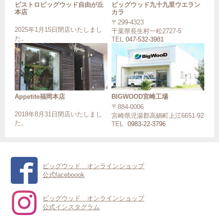
ビストロビッグウッド自由が丘
ビッグウッド九十九里ウエラン
本店
カラ
〒299-4323
2025年1月15日閉店いたしまし
千葉県長生村一松2727-5
た。
TEL
047-532-3981
Appetite福岡本店
BIGWOOD宮崎工場
〒884-0006
2018年8月31日閉店いたしまし
宮崎県児湯郡高鍋町上江6651-92
た。
TEL
0983-22-3796
ビッグウッド オンラインショップ
公式faceboook
ビッグウッド オンラインショップ
公式インスタグラム