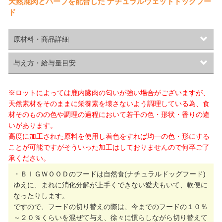
天然鹿肉とハーブを配合した ナチュラルウェットドッグフー
ド
原材料・商品詳細
与え方・給与量目安
※ロットによっては鹿内臓肉の匂いが強い場合がございますが、
天然素材をそのままに栄養素を壊さないよう調理している為、食
材そのものの色や調理の過程において若干の色・形状・香りの違
いがあります。
高度に加工された原料を使用し着色をすれば均一の色・形にする
ことが可能ですがそういった加工はしておりませんので何卒ご了
承ください。
・ＢＩＧＷＯＯＤのフードは自然食(ナチュラルドッグフード)
ゆえに、まれに消化分解が上手くできない愛犬もいて、軟便に
なったりします。
ですので、フードの切り替えの際は、今までのフードの１０％
～２０％くらいを混ぜて与え、徐々に慣らしながら切り替えて