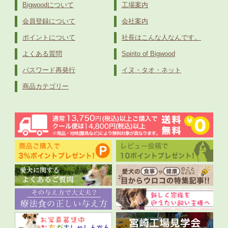
Bigwoodについて
工場案内
会員登録について
会社案内
ポイントについて
社長はこんな人なんです。
よくある質問
Spirito of Bigwood
パスワード再発行
イヌ・タオ・ネット
商品カテゴリー