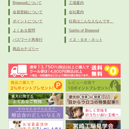
Bigwoodについて
工場案内
会員登録について
会社案内
ポイントについて
社長はこんな人なんです。
よくある質問
Spirito of Bigwood
パスワード再発行
イヌ・タオ・ネット
商品カテゴリー