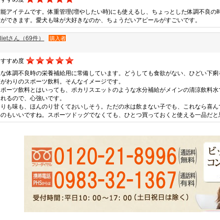
万能アイテムです。体重管理(増やしたい時)にも使えるし、ちょっとした体調不良の
方ができます。愛犬も味が大好きなのか、ちょうだいアピールがすごいです。
ulietさん（69件）
購入者
おすすめ度
急な体調不良時の栄養補給用に常備しています。どうしても食欲がない、ひどい下痢
滴がわりのスポーツ飲料。そんなイメージです。
スポーツ飲料とはいっても、ポカリスエットのような水分補給がメインの清涼飲料水
くれるので、心強いです。
香りも味も、ほんのり甘くておいしそう。ただの水は飲まない子でも、これなら喜ん
いのもいいですね。スポーツドッグでなくても、ひとつ買っておくと使える一品だと