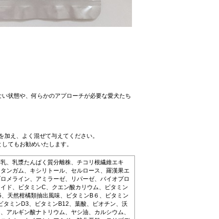
ない状態や、何らかのアプローチが必要な愛犬たち
）を加え、よく混ぜて与えてください。
としてもお勧めいたします。
粉乳、乳漿たんぱく質分離株、チコリ根繊維エキ
ンタンガム、キシリトール、セルロース、羅漢果エ
ブロメライン、アミラーゼ、リパーゼ、バイオプロ
イド、ビタミンC、クエン酸カリウム、ビタミン
5、天然柑橘類抽出風味、ビタミンB６、ビタミン
ビタミンD3、ビタミンB12、葉酸、ビオチン、沃
ン、アルギン酸ナトリウム、ヤシ油、カルシウム、