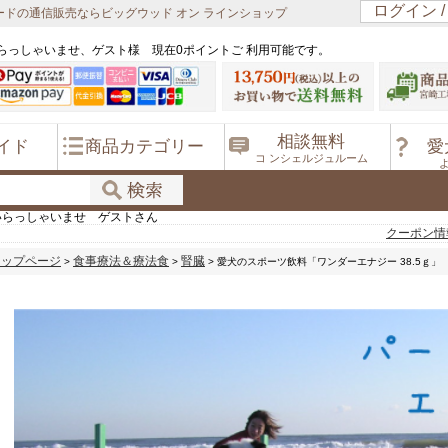
ログイン 
ドの通信販売ならビッグウッド オン ラインショップ
らっしゃいませ、ゲスト様 現在0ポイントご 利用可能です。
相談無料
イド
商品カテゴリー
愛
コ ンシェルジュルーム
いらっしゃいませ ゲストさん
クーポン情
トップページ
食事療法＆療法食
腎臓
>
>
> 愛犬のスポーツ飲料「ワンダーエナジー 38.5ｇ」