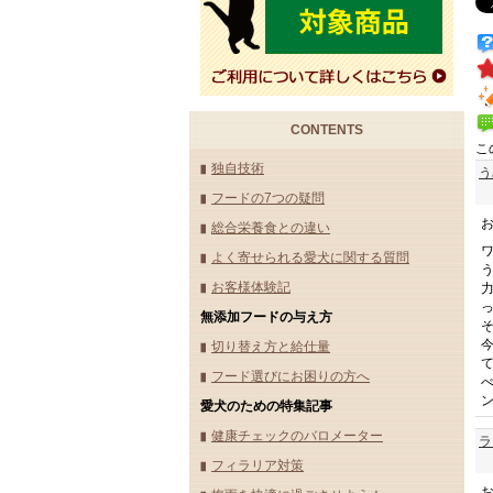
CONTENTS
こ
独自技術
う
フードの7つの疑問
総合栄養食との違い
よく寄せられる愛犬に関する質問
お客様体験記
無添加フードの与え方
切り替え方と給仕量
フード選びにお困りの方へ
愛犬のための特集記事
健康チェックのバロメーター
ラ
フィラリア対策