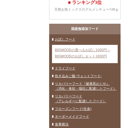
国産無添加フード
お試しフード
BIGWOODの選べるお試し1000円～
BIGWOODのお試しセット1800円
ドライフード
炊き込みご飯-ウェットフード-
リカバリーフード『健康黒おじや』
（消化・食欲・嘔吐に配慮したフード）
リカバリーフード
（アレルギーに配慮したフード）
フローズンフード(生食)
オーダーメイドフード
食事療法