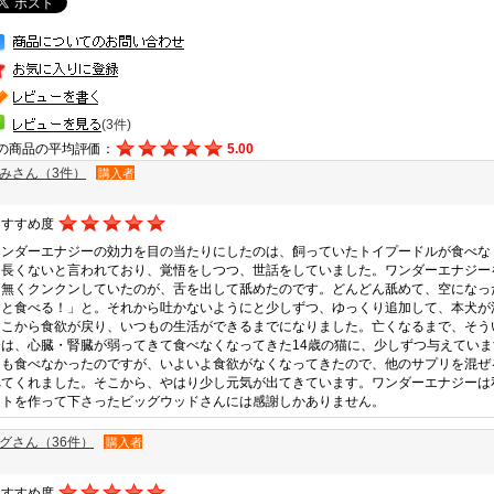
(3件)
の商品の平均評価：
5.00
みさん（3件）
購入者
おすすめ度
ワンダーエナジーの効力を目の当たりにしたのは、飼っていたトイプードルが食べな
う長くないと言われており、覚悟をしつつ、世話をしていました。ワンダーエナジー
力無くクンクンしていたのが、舌を出して舐めたのです。どんどん舐めて、空になっ
っと食べる！」と。それから吐かないようにと少しずつ、ゆっくり追加して、本犬が
そこから食欲が戻り、いつもの生活ができるまでになりました。亡くなるまで、そう
今は、心臓・腎臓が弱ってきて食べなくなってきた14歳の猫に、少しずつ与えてい
ても食べなかったのですが、いよいよ食欲がなくなってきたので、他のサプリを混ぜ
べてくれました。そこから、やはり少し元気が出てきています。ワンダーエナジーは
ントを作って下さったビッグウッドさんには感謝しかありません。
グさん（36件）
購入者
おすすめ度