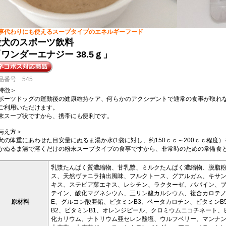
事代わりにも使えるスープタイプのエネルギーフード
愛犬のスポーツ飲料
ワンダーエナジー 38.5ｇ」
品番号 545
特徴＞
ポーツドッグの運動後の健康維持ケア、何らかのアクシデントで通常の食事が取れ
ご利用いただけます。
末スープ状ですから、携帯にも便利です。
与え方＞
犬の体重にあわせた目安量にぬるま湯か水(1袋に対し、約150ｃｃ～200ｃｃ程度
かぬるま湯で溶くだけの粉末スープタイプの食事ですから、非常時のための常備食
乳漿たんぱく質濃縮物、甘乳漿、ミルクたんぱく濃縮物、脱脂
ス、天然ヴァニラ抽出風味、フルクトース、グアルガム、キサ
キス、ステビア葉エキス、レシチン、ラクターゼ、パパイン、
テイン、酸化マグネシウム、三リン酸カルシウム、複合カロテノ
原材料
E、グルコン酸亜鉛、ビタミンB3、ベータカロチン、ビタミンB
B2、ビタミンB1、オレンジピール、クロミウムニコチネート、
化カリウム、ナトリウム亜セレン酸塩、ウルフベリー、マンナ