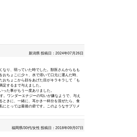
新潟県
投稿日：2024年07月26日
くなり、弱っていた時でした。獣医さんからもも
をおちょこに少々、水で溶いて口元に運んだ時、
たおちょこから顔をあげた目がキラキラして「も
満足するまで与えました。
いった事がもう一度ありました。
ます。ワンダーエナジーの匂いが嫌なようで、与え
るときに、一緒に、耳かき一杯分を混ぜたら、食
私にとっては最後の砦です。このようなサプリメ
福岡県/30代/女性
投稿日：2018年09月07日