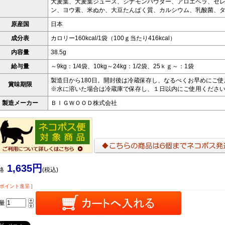
大麦葉、大麦葉ジュース、シナモンパウダー、アロエベラ、セ
ン、ヨウ素、米ぬか、大豆たんぱく質、カルシウム、乳酸菌、
原産国
日本
成分表
カロリー160kcal/1袋（100ｇ当たり416kcal）
内容量
38.5g
給与量
～9kg：1/4袋、10kg～24kg：1/2袋、25ｋｇ～：1袋
製造日から180日。開封後は冷蔵保存し、なるべくお早めにご
賞味期限
※水に溶いた場合は冷蔵庫で保存し、１日以内にご使用くださ
製造メーカー
ＢＩＧＷＯＯＤ株式会社
1,635円
格
(税込)
9ポイント進呈 ]
量