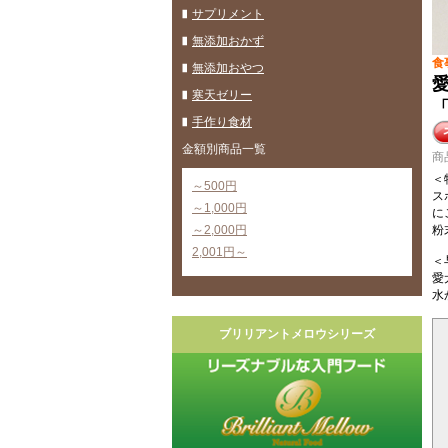
サプリメント
無添加おかず
食
無添加おやつ
寒天ゼリー
「
手作り食材
金額別商品一覧
商
＜
～500円
ス
～1,000円
に
～2,000円
粉
2,001円～
＜
愛
水
ブリリアントメロウシリーズ