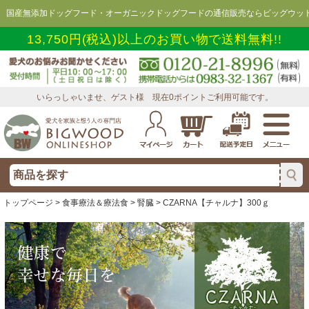
国産無添加ドッグフード・オーガニックドッグフードの通信販売ならビッグウッド
13,750円(税込)以上のお買い物で送料無料!!
いらっしゃいませ、ゲスト様 現在0ポイントご利用可能です。
トップページ
>
食事療法＆療法食
>
腎臓
> CZARNA【チャルナ】300ｇ