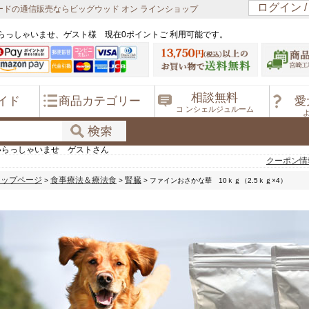
ログイン 
ドの通信販売ならビッグウッド オン ラインショップ
らっしゃいませ、ゲスト様 現在0ポイントご 利用可能です。
相談無料
イド
商品カテゴリー
愛
コ ンシェルジュルーム
いらっしゃいませ ゲストさん
クーポン情
トップページ
食事療法＆療法食
腎臓
>
>
> ファインおさかな華 10ｋｇ（2.5ｋｇ×4）