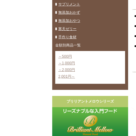
サプリメント
無添加おかず
無添加おやつ
寒天ゼリー
手作り食材
金額別商品一覧
～500円
～1,000円
～2,000円
2,001円～
ブリリアントメロウシリーズ