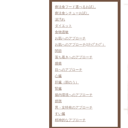
療法食フード選べるお試し
療法食シチューお試し
涙汚れ
ダイエット
食物過敏
お肌へのアプローチ
お肌へのアプローチ(ｽﾃｯﾌﾟｱｯﾌﾟ）
関節
落ち着きへのアプローチ
腫瘍
目へのアプローチ
心臓
肝臓（胆のう）
腎臓
腸内環境へのアプローチ
膀胱
男・女特有のアプローチ
すい臓
精神的なアプローチ