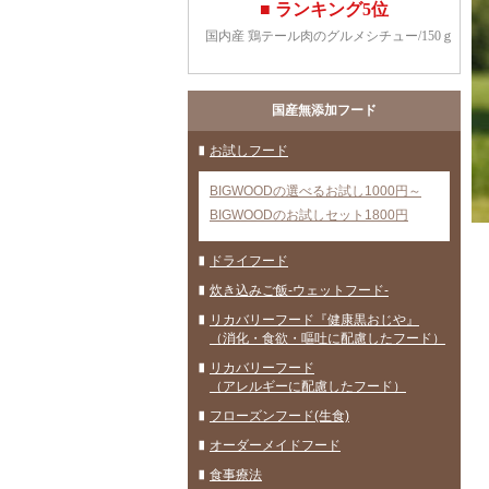
国産無添加フード
お試しフード
BIGWOODの選べるお試し1000円～
BIGWOODのお試しセット1800円
ドライフード
炊き込みご飯-ウェットフード-
リカバリーフード『健康黒おじや』
（消化・食欲・嘔吐に配慮したフード）
リカバリーフード
（アレルギーに配慮したフード）
フローズンフード(生食)
オーダーメイドフード
食事療法