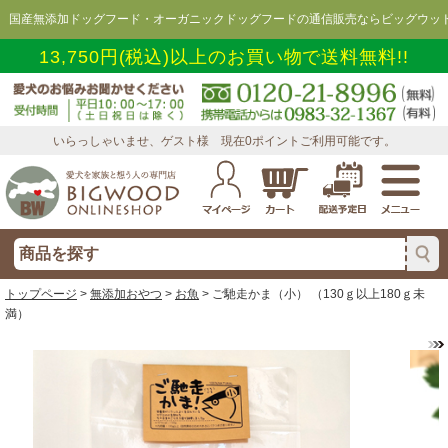
国産無添加ドッグフード・オーガニックドッグフードの通信販売ならビッグウッド
13,750円(税込)以上のお買い物で送料無料!!
いらっしゃいませ、ゲスト様 現在0ポイントご利用可能です。
トップページ
>
無添加おやつ
>
お魚
> ご馳走かま（小） （130ｇ以上180ｇ未
満）