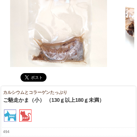
カルシウムとコラーゲンたっぷり
ご馳走かま（小） （130ｇ以上180ｇ未満）
494