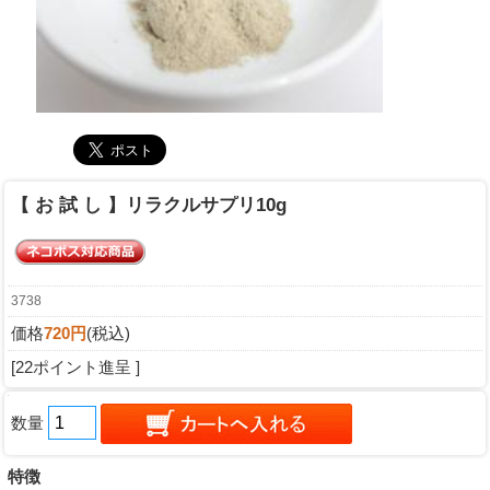
【 お 試 し 】リラクルサプリ10g
3738
価格
720円
(税込)
[22ポイント進呈 ]
数量
特徴