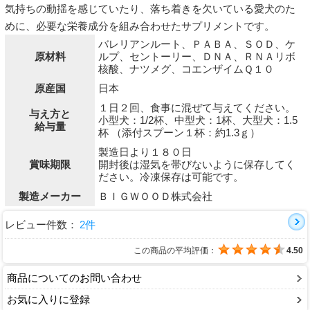
気持ちの動揺を感じていたり、落ち着きを欠いている愛犬のた
めに、必要な栄養成分を組み合わせたサプリメントです。
バレリアンルート、ＰＡＢＡ、ＳＯＤ、ケ
原材料
ルプ、セントーリー、ＤＮＡ、ＲＮＡリボ
核酸、ナツメグ、コエンザイムＱ１０
原産国
日本
１日２回、食事に混ぜて与えてください。
与え方と
小型犬：1/2杯、中型犬：1杯、大型犬：1.5
給与量
杯 （添付スプーン１杯：約1.3ｇ）
製造日より１８０日
賞味期限
開封後は湿気を帯びないように保存してく
ださい。冷凍保存は可能です。
製造メーカー
ＢＩＧＷＯＯＤ株式会社
レビュー件数：
2件
この商品の平均評価：
4.50
商品についてのお問い合わせ
お気に入りに登録