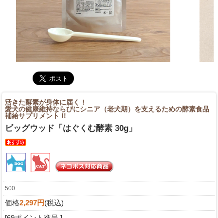
活きた酵素が身体に届く！
愛犬の健康維持ならびにシニア（老犬期）を支えるための酵素食品
補給サプリメント !!
ビッグウッド「はぐくむ酵素 30g」
500
価格
2,297円
(税込)
[69ポイント進呈 ]