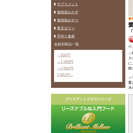
サプリメント
無添加おかず
食
無添加おやつ
寒天ゼリー
「
手作り食材
金額別商品一覧
商
＜
～500円
ス
～1,000円
に
～2,000円
粉
2,001円～
＜
愛
水
ブリリアントメロウシリーズ