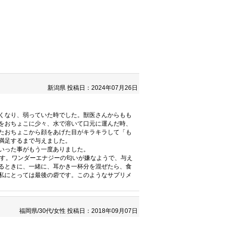
新潟県
投稿日：2024年07月26日
くなり、弱っていた時でした。獣医さんからもも
をおちょこに少々、水で溶いて口元に運んだ時、
たおちょこから顔をあげた目がキラキラして「も
満足するまで与えました。
いった事がもう一度ありました。
ます。ワンダーエナジーの匂いが嫌なようで、与え
るときに、一緒に、耳かき一杯分を混ぜたら、食
私にとっては最後の砦です。このようなサプリメ
福岡県/30代/女性
投稿日：2018年09月07日