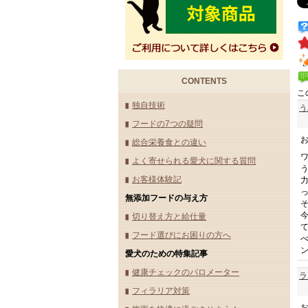
CONTENTS
こ
独自技術
う
フードの7つの疑問
総合栄養食との違い
よく寄せられる愛犬に関する質問
お客様体験記
無添加フードの与え方
切り替え方と給仕量
フード選びにお困りの方へ
愛犬のための特集記事
健康チェックのバロメーター
ラ
フィラリア対策