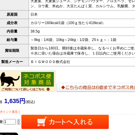
大麦葉、大麦葉ジュース、シナモンパウダー、アロエベラ、セ
ン、ヨウ素、米ぬか、大豆たんぱく質、カルシウム、乳酸菌、
原産国
日本
成分表
カロリー160kcal/1袋（100ｇ当たり416kcal）
内容量
38.5g
給与量
～9kg：1/4袋、10kg～24kg：1/2袋、25ｋｇ～：1袋
製造日から180日。開封後は冷蔵保存し、なるべくお早めにご
賞味期限
※水に溶いた場合は冷蔵庫で保存し、１日以内にご使用くださ
製造メーカー
ＢＩＧＷＯＯＤ株式会社
1,635円
格
(税込)
9ポイント進呈 ]
量