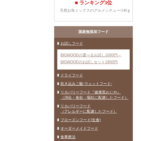
国産無添加フード
お試しフード
BIGWOODの選べるお試し1000円～
BIGWOODのお試しセット1800円
ドライフード
炊き込みご飯-ウェットフード-
リカバリーフード『健康黒おじや』
（消化・食欲・嘔吐に配慮したフード）
リカバリーフード
（アレルギーに配慮したフード）
フローズンフード(生食)
オーダーメイドフード
食事療法