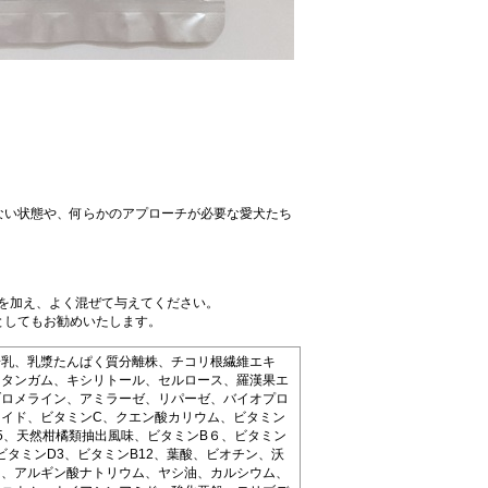
ない状態や、何らかのアプローチが必要な愛犬たち
）を加え、よく混ぜて与えてください。
としてもお勧めいたします。
粉乳、乳漿たんぱく質分離株、チコリ根繊維エキ
ンタンガム、キシリトール、セルロース、羅漢果エ
ブロメライン、アミラーゼ、リパーゼ、バイオプロ
イド、ビタミンC、クエン酸カリウム、ビタミン
5、天然柑橘類抽出風味、ビタミンB６、ビタミン
ビタミンD3、ビタミンB12、葉酸、ビオチン、沃
ン、アルギン酸ナトリウム、ヤシ油、カルシウム、