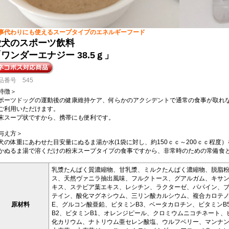
事代わりにも使えるスープタイプのエネルギーフード
愛犬のスポーツ飲料
ワンダーエナジー 38.5ｇ」
品番号 545
特徴＞
ポーツドッグの運動後の健康維持ケア、何らかのアクシデントで通常の食事が取れ
ご利用いただけます。
末スープ状ですから、携帯にも便利です。
与え方＞
犬の体重にあわせた目安量にぬるま湯か水(1袋に対し、約150ｃｃ～200ｃｃ程度
かぬるま湯で溶くだけの粉末スープタイプの食事ですから、非常時のための常備食
乳漿たんぱく質濃縮物、甘乳漿、ミルクたんぱく濃縮物、脱脂
ス、天然ヴァニラ抽出風味、フルクトース、グアルガム、キサ
キス、ステビア葉エキス、レシチン、ラクターゼ、パパイン、
テイン、酸化マグネシウム、三リン酸カルシウム、複合カロテノ
原材料
E、グルコン酸亜鉛、ビタミンB3、ベータカロチン、ビタミンB
B2、ビタミンB1、オレンジピール、クロミウムニコチネート、
化カリウム、ナトリウム亜セレン酸塩、ウルフベリー、マンナ