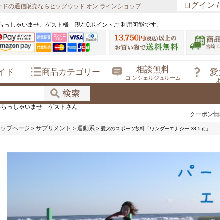
ログイン 
ドの通信販売ならビッグウッド オン ラインショップ
らっしゃいませ、ゲスト様 現在0ポイントご 利用可能です。
相談無料
イド
商品カテゴリー
愛
コ ンシェルジュルーム
いらっしゃいませ ゲストさん
クーポン情
トップページ
サプリメント
運動系
>
>
> 愛犬のスポーツ飲料「ワンダーエナジー 38.5ｇ」