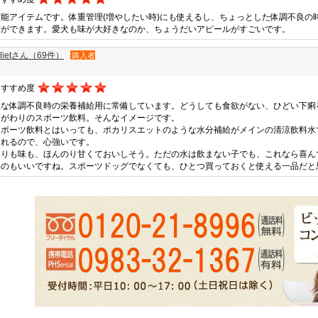
万能アイテムです。体重管理(増やしたい時)にも使えるし、ちょっとした体調不良の
方ができます。愛犬も味が大好きなのか、ちょうだいアピールがすごいです。
ulietさん（69件）
購入者
おすすめ度
急な体調不良時の栄養補給用に常備しています。どうしても食欲がない、ひどい下痢
滴がわりのスポーツ飲料。そんなイメージです。
スポーツ飲料とはいっても、ポカリスエットのような水分補給がメインの清涼飲料水
くれるので、心強いです。
香りも味も、ほんのり甘くておいしそう。ただの水は飲まない子でも、これなら喜ん
いのもいいですね。スポーツドッグでなくても、ひとつ買っておくと使える一品だと