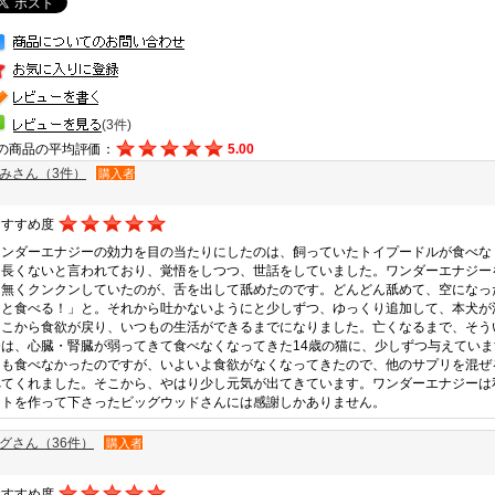
(3件)
の商品の平均評価：
5.00
みさん（3件）
購入者
おすすめ度
ワンダーエナジーの効力を目の当たりにしたのは、飼っていたトイプードルが食べな
う長くないと言われており、覚悟をしつつ、世話をしていました。ワンダーエナジー
力無くクンクンしていたのが、舌を出して舐めたのです。どんどん舐めて、空になっ
っと食べる！」と。それから吐かないようにと少しずつ、ゆっくり追加して、本犬が
そこから食欲が戻り、いつもの生活ができるまでになりました。亡くなるまで、そう
今は、心臓・腎臓が弱ってきて食べなくなってきた14歳の猫に、少しずつ与えてい
ても食べなかったのですが、いよいよ食欲がなくなってきたので、他のサプリを混ぜ
べてくれました。そこから、やはり少し元気が出てきています。ワンダーエナジーは
ントを作って下さったビッグウッドさんには感謝しかありません。
グさん（36件）
購入者
おすすめ度