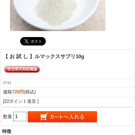
【 お 試 し 】ルマックスサプリ10g
3741
価格
720円
(税込)
[22ポイント進呈 ]
数量
特徴