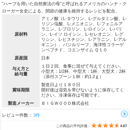
"ハーブを用いた自然療法の母"と呼ばれるアメリカのハンナ・ク
ローガー女史による、関節の健康を維持するレシピを配合。
アミノ酸（L-タウリン、L-グルタミン酸、L-
リジン塩酸、L-メニオニン、L-フェニルア
ラニン、L-プロリン、L-ロイシン、L-バリ
原材料
ン、L-イソ ロイシン、L-セレオニン、L-グ
リシン、L-ヒスチジン、L-アラニン、L-アル
ギニン）、バジルリーフ、海洋性コラーゲ
ンペプチド、コエンザイム Ｑ１０
原産国
日本
１日２回、食事に混ぜて与えてください。
与え方と
小型犬：1/2杯、中型犬：1杯、大型犬：2杯
給与量
（添付スプーン１杯：約1.2ｇ）
製造日より１８０日
賞味期限
開封後は湿気を帯びないように保存してく
ださい。冷凍保存は可能です。
製造メーカー
ＢＩＧＷＯＯＤ株式会社
レビュー件数：
3件
この商品の平均評価：
4.67