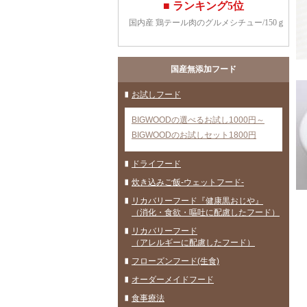
国産無添加フード
お試しフード
BIGWOODの選べるお試し1000円～
BIGWOODのお試しセット1800円
ドライフード
炊き込みご飯-ウェットフード-
リカバリーフード『健康黒おじや』
（消化・食欲・嘔吐に配慮したフード）
リカバリーフード
（アレルギーに配慮したフード）
フローズンフード(生食)
オーダーメイドフード
食事療法