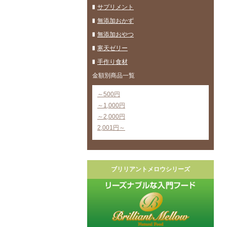
サプリメント
無添加おかず
無添加おやつ
寒天ゼリー
手作り食材
金額別商品一覧
～500円
～1,000円
～2,000円
2,001円～
ブリリアントメロウシリーズ