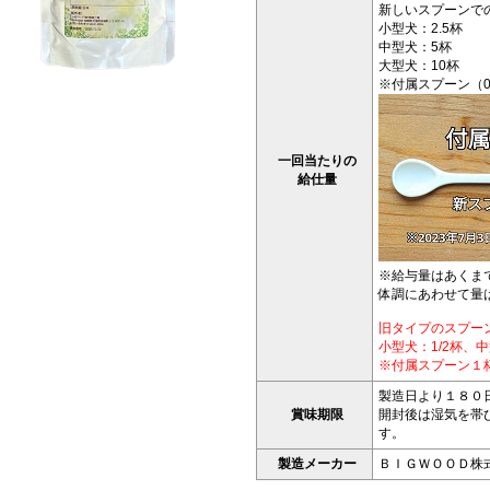
新しいスプーンで
小型犬：2.5杯
中型犬：5杯
大型犬：10杯
※付属スプーン（0.
一回当たりの
給仕量
※給与量はあくま
体調にあわせて量
旧タイプのスプー
小型犬：1/2杯、
※付属スプーン１杯（
製造日より１８０
賞味期限
開封後は湿気を帯
す。
製造メーカー
ＢＩＧＷＯＯＤ株