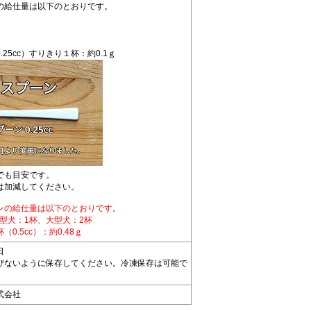
の給仕量は以下のとおりです。
25cc）すりきり１杯：約0.1ｇ
でも目安です。
は加減してください。
ンの給仕量は以下のとおりです。
中型犬：1杯、大型犬：2杯
0.5cc）：約0.48ｇ
日
びないように保存してください。冷凍保存は可能で
式会社