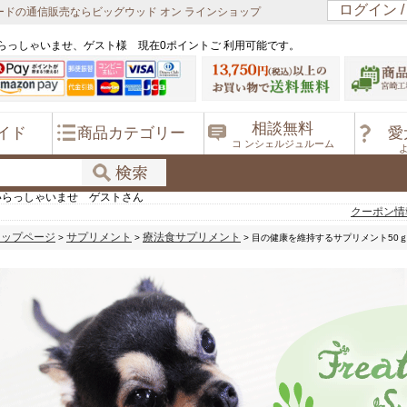
ログイン 
ドの通信販売ならビッグウッド オン ラインショップ
らっしゃいませ、ゲスト様 現在0ポイントご 利用可能です。
相談無料
イド
商品カテゴリー
愛
コ ンシェルジュルーム
いらっしゃいませ ゲストさん
クーポン情
トップページ
サプリメント
療法食サプリメント
>
>
> 目の健康を維持するサプリメント50