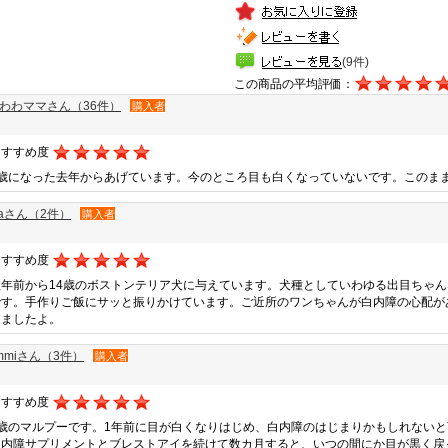
(9件)
この商品の平均評価：
わわママさん（36件）
購入者
おすすめ度
9歳になった去年からあげています。今のところ目も白くなっていないです。このま
aさん（2件）
購入者
おすすめ度
数年前から14歳のボストンテリア犬に与えています。犬種としていわゆる出目ちゃ
です。手作りご飯にサッと振りかけています。ご近所のワンちゃんが白内障の心配が
しましたよ。
mmiさん（3件）
購入者
おすすめ度
7歳のマルプーです。1年前に目が白くなりはじめ、白内障のはじまりかもしれない
白内障サプリメントとブレストアイを続けて数カ月すると、いつの間にか目が黒く戻ってい