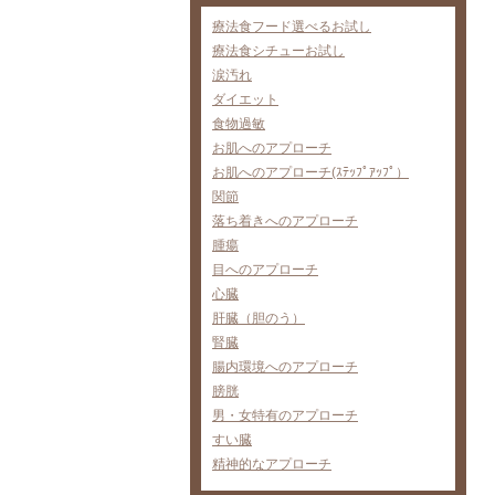
療法食フード選べるお試し
療法食シチューお試し
涙汚れ
ダイエット
食物過敏
お肌へのアプローチ
お肌へのアプローチ(ｽﾃｯﾌﾟｱｯﾌﾟ）
関節
落ち着きへのアプローチ
腫瘍
目へのアプローチ
心臓
肝臓（胆のう）
腎臓
腸内環境へのアプローチ
膀胱
男・女特有のアプローチ
すい臓
精神的なアプローチ