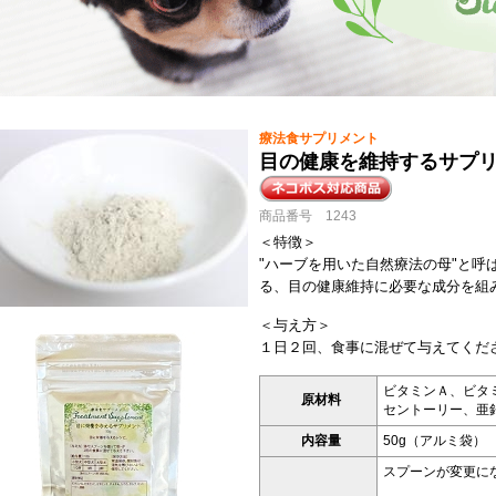
療法食サプリメント
目の健康を維持するサプリ
商品番号 1243
＜特徴＞
"ハーブを用いた自然療法の母"と呼
る、目の健康維持に必要な成分を組
＜与え方＞
１日２回、食事に混ぜて与えてくだ
ビタミンＡ、ビタ
原材料
セントーリー、亜
内容量
50g（アルミ袋）
スプーンが変更にな