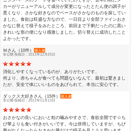
カーがリニューアルして成分が変更になったとたん便の調子が
悪くなり、さかな好きなのでベースがさかなのものを探してい
ました。食欲は旺盛な方なので、一日目より全部ファインおさ
かなに替えて様子をみたところ、前回まで下痢だったのに黒い
きれいな形の便になり感激しました。切り替えに成功したこと
よかったです。
Ｍさん（10件）
購入者
非公開 投稿日：2011年12月25日
消化しやすくなっているのが、ありがたいです。
何より、赤ちゃんが食べても問題ないなんて、最初は驚きまし
たが、安全で体にいいものをあげられて、本当に安心です。
ダックス大好きさん（15件）
購入者
非公開 投稿日：2011年11月13日
おさかなの良いにおいと粒の噛みやすさで、食欲全開です☆ち
び華よりも食い付きがいいです。今は併用していますが、ちび
華がなくなったらおさかな華だけで様子を見ようと思います。