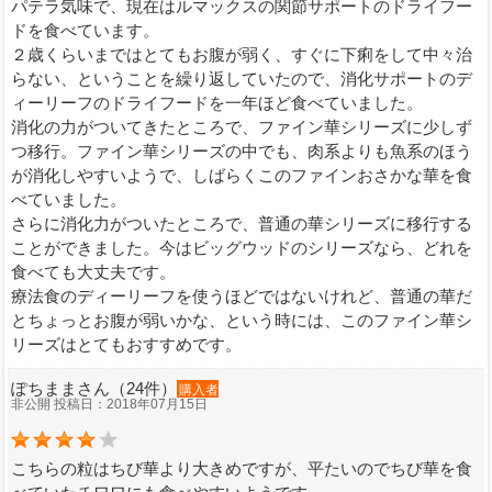
パテラ気味で、現在はルマックスの関節サポートのドライフー
ドを食べています。
２歳くらいまではとてもお腹が弱く、すぐに下痢をして中々治
らない、ということを繰り返していたので、消化サポートのデ
ィーリーフのドライフードを一年ほど食べていました。
消化の力がついてきたところで、ファイン華シリーズに少しず
つ移行。ファイン華シリーズの中でも、肉系よりも魚系のほう
が消化しやすいようで、しばらくこのファインおさかな華を食
べていました。
さらに消化力がついたところで、普通の華シリーズに移行する
ことができました。今はビッグウッドのシリーズなら、どれを
食べても大丈夫です。
療法食のディーリーフを使うほどではないけれど、普通の華だ
とちょっとお腹が弱いかな、という時には、このファイン華シ
リーズはとてもおすすめです。
ぽちままさん（24件）
購入者
非公開 投稿日：2018年07月15日
こちらの粒はちび華より大きめですが、平たいのでちび華を食