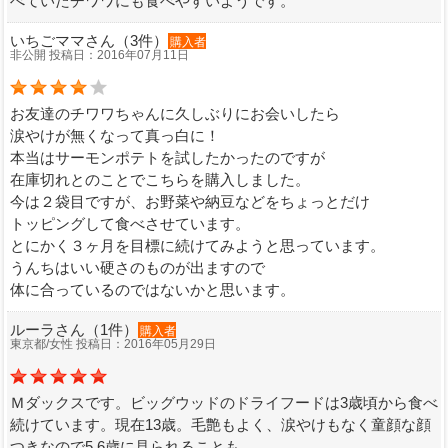
べていたチワワにも食べやすいようです。
いちごママさん（3件）
購入者
非公開 投稿日：2016年07月11日
お友達のチワワちゃんに久しぶりにお会いしたら
涙やけが無くなって真っ白に！
本当はサーモンポテトを試したかったのですが
在庫切れとのことでこちらを購入しました。
今は２袋目ですが、お野菜や納豆などをちょっとだけ
トッピングして食べさせています。
とにかく３ヶ月を目標に続けてみようと思っています。
うんちはいい硬さのものが出ますので
体に合っているのではないかと思います。
ルーラさん（1件）
購入者
東京都/女性 投稿日：2016年05月29日
Ｍダックスです。ビッグウッドのドライフードは3歳頃から食べ
続けています。現在13歳。毛艶もよく、涙やけもなく童顔な顔
つきなので5.6歳に見られることも。