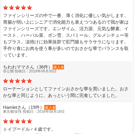
ファインシリーズの中で一番、薄く消化に優しい気がします。
胃腸が弱い上にシニアで消化能力も衰えつつあるので我が家は
ファインシリーズです。エンザイム、活力源、元気な酵素、イ
ースト、ハーバル菜、ポン雪、スパミール、グルメシチュー等
もプラス。涙焼けに効果抜群で肛門腺もサラサラになります。
手作り食にお肉を使う事が多いのでおさかな華でバランスを取
っています。
ちわわママさん（36件）
購入者
非公開 投稿日：2018年08月30日
ローテーションとしてファインおさかな華を買いました。おさ
かな華と同じように、あっという間に完食していました。
Hamletさん（19件）
購入者
東京都/女性 投稿日：2018年08月18日
トイプードル♂４歳です。