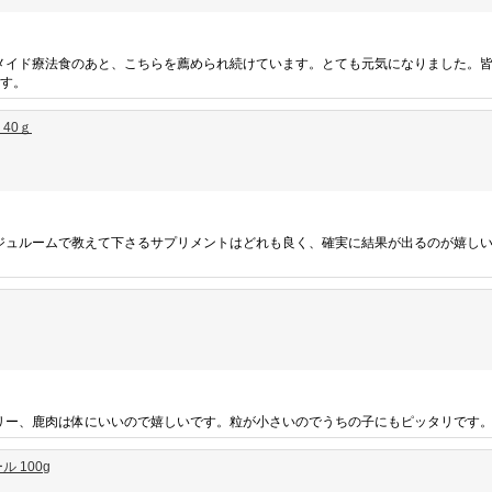
メイド療法食のあと、こちらを薦められ続けています。とても元気になりました。
ます。
40ｇ
ジュルームで教えて下さるサプリメントはどれも良く、確実に結果が出るのが嬉し
リー、鹿肉は体にいいので嬉しいです。粒が小さいのでうちの子にもピッタリです
 100g