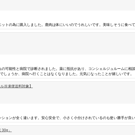
エットの為に購入しました。鹿肉は体にいいのでうれしいです。美味しそうに食べ
れの可能性と病院で診断されました。薬に抵抗があり、コンシェルジュルームに相
るでしょうか、病院へ行くことはなくなりました。元気になったことが嬉しいです。
クール冷凍便送料対象】
ンションが全く違います。安心安全で、小さく小分けされているのも使い勝手が良
30g」