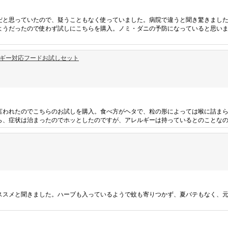
だと思っていたので、疑うこともなく使っていました。病院で違うと聞き驚きまし
ようだったので使わず試しにこちらを購入。ノミ・ダニの予防になっていると思い
レルギー対応フードお試しセット
言われたのでこちらのお試しを購入。食べ方がヘタで、粒の形によっては喉に詰ま
ら、症状は治まったのでホッとしたのですが、アレルギーは持っているとのことな
ススメと聞きました。ハーブも入っているようで蚊も寄りつかず、夏バテもなく、