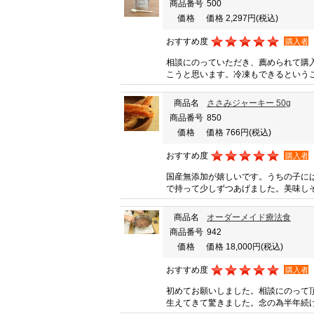
商品番号
500
価格
価格 2,297円
(税込)
おすすめ度
購入者
相談にのっていただき、薦められて購
こうと思います。冷凍もできるという
商品名
ささみジャーキー 50g
商品番号
850
価格
価格 766円
(税込)
おすすめ度
購入者
国産無添加が嬉しいです。うちの子に
で持って少しずつあげました。美味し
商品名
オーダーメイド療法食
商品番号
942
価格
価格 18,000円
(税込)
おすすめ度
購入者
初めてお願いしました。相談にのって
生えてきて驚きました。念の為半年続