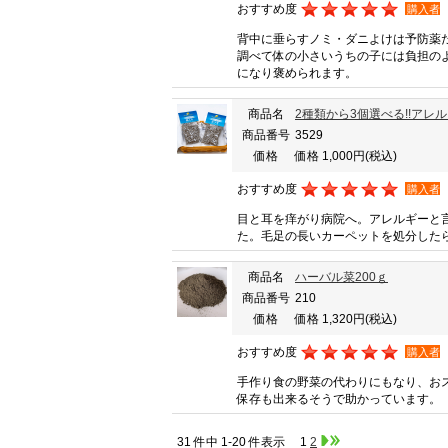
おすすめ度
購入者
背中に垂らすノミ・ダニよけは予防薬
調べて体の小さいうちの子には負担の
になり褒められます。
商品名
2種類から3個選べる!!ア
商品番号
3529
価格
価格 1,000円
(税込)
おすすめ度
購入者
目と耳を痒がり病院へ。アレルギーと
た。毛足の長いカーペットを処分した
商品名
ハーバル菜200ｇ
商品番号
210
価格
価格 1,320円
(税込)
おすすめ度
購入者
手作り食の野菜の代わりにもなり、お
保存も出来るそうで助かっています。
31 件中 1-20 件表示
1
2