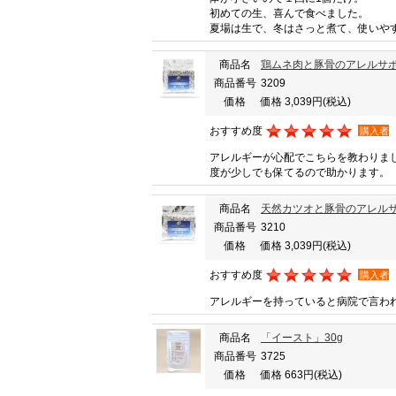
初めての生、喜んで食べました。
夏場は生で、冬はさっと煮て、使いや
商品名
鶏ムネ肉と豚骨のアレルサポー
商品番号
3209
価格
価格 3,039円
(税込)
おすすめ度
購入者
アレルギーが心配でこちらを教わりま
度が少しでも保てるので助かります。
商品名
天然カツオと豚骨のアレルサポ
商品番号
3210
価格
価格 3,039円
(税込)
おすすめ度
購入者
アレルギーを持っていると病院で言わ
商品名
「イースト」30g
商品番号
3725
価格
価格 663円
(税込)