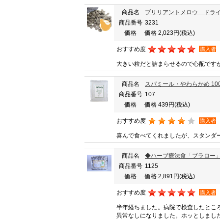
商品名
ブリリアントメロウ ドライ
商品番号
3231
価格
価格 2,023円
(税込)
おすすめ度
購入者
大きい粒だと詰まらせるので心配です
商品名
スパミール・やわらかめ 100
商品番号
107
価格
価格 439円
(税込)
おすすめ度
購入者
喜んで食べてくれましたが、スタンダー
商品名
◆ハーブ療法食「ブラロー」 
商品番号
1125
価格
価格 2,891円
(税込)
おすすめ度
購入者
半年経ちました。病院で検査したとこ
異常なしになりました。ホッとしまし