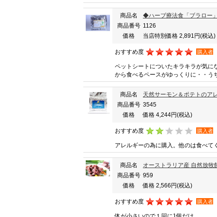
商品名
◆ハーブ療法食「ブラロー」
商品番号
1126
価格
当店特別価格 2,891円
(税込)
おすすめ度
購入者
ペットシートについたキラキラが気に
から食べるペースがゆっくりに・・う
商品名
天然サーモン＆ポテトのアレ
商品番号
3545
価格
価格 4,244円
(税込)
おすすめ度
購入者
アレルギーの為に購入。他のは食べてく
商品名
オーストラリア産 自然放牧飼
商品番号
959
価格
価格 2,566円
(税込)
おすすめ度
購入者
体が小さいので１回に1個だけ。