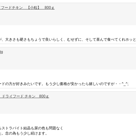
フードチキン 【小粒】 800ｇ
が、大きさも硬さもちょうで良いらしく、むせずに、そして喜んで食べてくれホッ
g
ドの方が好きみたいです。もう少し価格が安かったら嬉しいのですが・・^_^;
ドライフード チキン 800ｇ
ろストラバイト結晶も尿の色も問題なく
た。念の為もう少し続けます。