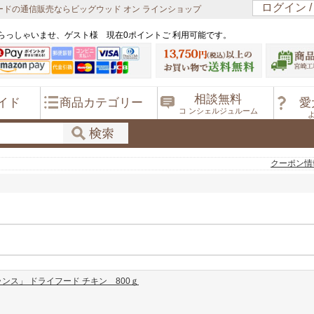
ログイン 
ドの通信販売ならビッグウッド オン ラインショップ
らっしゃいませ、ゲスト様 現在0ポイントご 利用可能です。
相談無料
イド
商品カテゴリー
愛
コ ンシェルジュルーム
クーポン情
ンス」 ドライフード チキン 800ｇ