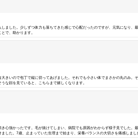
入しました。少しずつ体力も落ちてきた感じで心配だったのですが、元気になり、
ことで、助かります。
は大きいので包丁で縦に切ってあげました。それでも小さい体でまさかの丸のみ。
そうな顔を見ていると、こちらまで嬉しくなります。
頂き心強かったです。毛が抜けてしまい、病院でも原因がわからず様子見でした。最
けました。7歳、止まっていた生理まで始まり、栄養バランスの大切さを痛感しまし