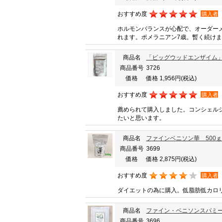
おすすめ度
購入者
ホルモンバランスが心配で、オーダー
れます。ポメラニアン7歳。暫く続け
商品名
「ビッグウッドエンザイム」
商品番号
3726
価格
価格 1,956円
(税込)
おすすめ度
購入者
薦められて購入しました。コンシェル
たいと思います。
商品名
ファインベニソン華 500ｇ
商品番号
3699
価格
価格 2,875円
(税込)
おすすめ度
購入者
ダイエットの為に購入。低脂肪低カロ
商品名
ファイン・ベニソンスパミール
商品番号
3696