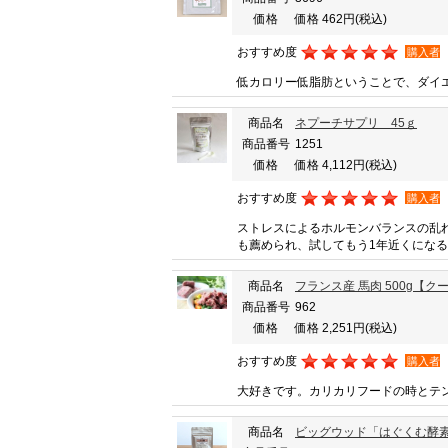
価格
価格 462円
(税込)
おすすめ度
購入者
低カロリー低脂肪ということで、ダイ
商品名
ネプーチサプリ 45ｇ
商品番号
1251
価格
価格 4,112円
(税込)
おすすめ度
購入者
ストレスによるホルモンバランスの乱
も薦められ、試してもう1年近くにな
商品名
フランス産 馬肉 500g【
商品番号
962
価格
価格 2,251円
(税込)
おすすめ度
購入者
大好きです。カリカリフードの時とテ
商品名
ビッグウッド「はぐくむ酵素 