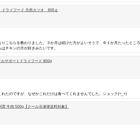
 ドライフード 天然カツオ 800ｇ
なりこちらを教わりました。３か月は続けた方がよいそうで、今１か月たったとこ
ちはチキンの方が好きみたいです。
ルサポートドライフード 800g
れたのですが、なぜかこれだけは食べてくれませんでした。ショック(+_+)
育 牛肉 500g【クール冷凍便送料対象】