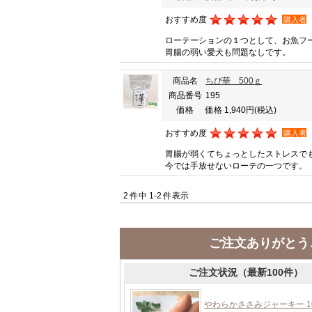
おすすめ度
購入者
ローテーションの１つとして、お魚フ
胃腸の弱い愛犬も問題なしです。
商品名
ちび華 500ｇ
商品番号
195
価格
価格 1,940円
(税込)
おすすめ度
購入者
胃腸が弱くてちょっとしたストレスで
今では手放せないローテの一つです。
2 件中 1-2 件表示
ご注文ありがとう