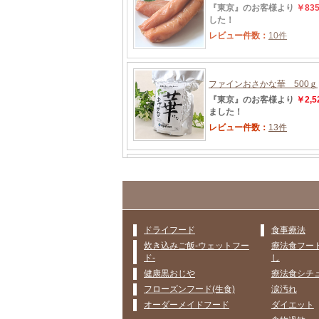
ドライフード
食事療法
炊き込みご飯-ウェットフー
療法食フー
ド-
し
健康黒おじや
療法食シチ
フローズンフード(生食)
涙汚れ
オーダーメイドフード
ダイエット