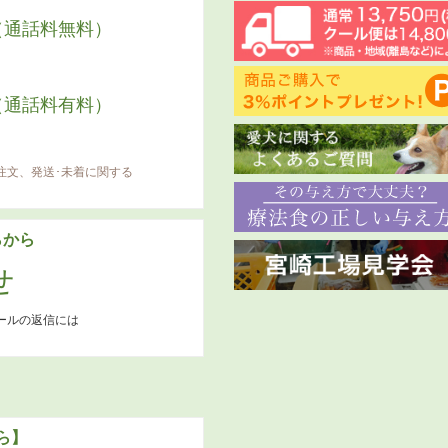
（通話料無料）
（通話料有料）
注文、発送･未着に関する
らから
せ
ールの返信には
ら】