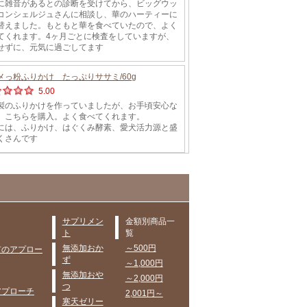
サプリメン
金額別商品一
ト
覧
無添加おか
～500円
有のアプロー
ず
～1,000円
無添加おや
～2,000円
つ
アプローチ
2,001円～
寒天ゼリー