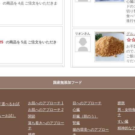
国産無添加フード
お肌へのアプローチ 1
目へのアプローチ
膀胱
ド選べるお試
お肌へのアプローチ 2
心臓
男・女特
チ
ューお試し
関節
肝臓（胆のう）
すい臓
落ち着きへのアプロー
腎臓
チ
精神的な
腸内環境へのアプロー
腫瘍
チ