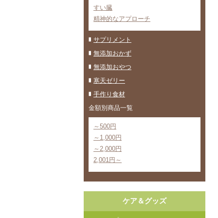
すい臓
精神的なアプローチ
サプリメント
無添加おかず
無添加おやつ
寒天ゼリー
手作り食材
金額別商品一覧
～500円
～1,000円
～2,000円
2,001円～
ケア＆グッズ