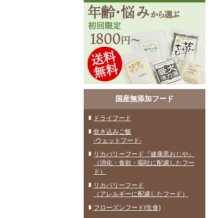
国産無添加フード
ドライフード
炊き込みご飯
-ウェットフード-
リカバリーフード『健康黒おじや』
（消化・食欲・嘔吐に配慮したフー
ド）
リカバリーフード
（アレルギーに配慮したフード）
フローズンフード(生食)