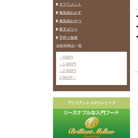
サプリメント
無添加おかず
無添加おやつ
寒天ゼリー
手作り食材
金額別商品一覧
～500円
～1,000円
～2,000円
2,001円～
ブリリアントメロウシリーズ