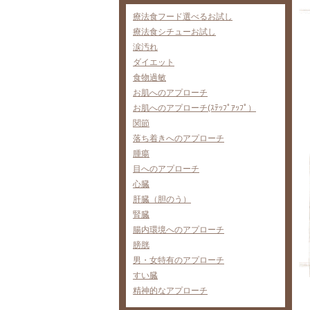
療法食フード選べるお試し
療法食シチューお試し
涙汚れ
ダイエット
食物過敏
お肌へのアプローチ
お肌へのアプローチ(ｽﾃｯﾌﾟｱｯﾌﾟ）
関節
落ち着きへのアプローチ
腫瘍
目へのアプローチ
心臓
肝臓（胆のう）
腎臓
腸内環境へのアプローチ
膀胱
男・女特有のアプローチ
すい臓
精神的なアプローチ