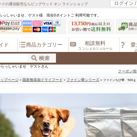
ログイン 
ドの通信販売ならビッグウッド オン ラインショップ
らっしゃいませ、ゲスト様 現在0ポイントご 利用可能です。
相談無料
イド
商品カテゴリー
愛
コ ンシェルジュルーム
いらっしゃいませ ゲストさん
クーポン情
トップページ
国産無添加ドライフード
ファイン華シリーズ
>
>
> ファインちび華 500ｇ