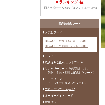
国産無添加フード
お試しフード
BIGWOODの選べるお試し1000円～
BIGWOODのお試しセット1800円
ドライフード
炊き込みご飯-ウェットフード-
リカバリーフード『健康黒おじや』
（消化・食欲・嘔吐に配慮したフード）
リカバリーフード
（アレルギーに配慮したフード）
フローズンフード(生食)
オーダーメイドフード
食事療法