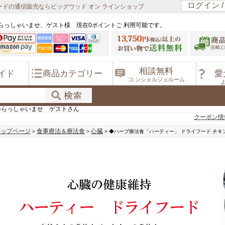
ログイン 
ドの通信販売ならビッグウッド オン ラインショップ
らっしゃいませ、ゲスト様 現在0ポイントご 利用可能です。
相談無料
イド
商品カテゴリー
愛
コ ンシェルジュルーム
いらっしゃいませ ゲストさん
クーポン情
トップページ
食事療法＆療法食
心臓
>
>
> ◆ハーブ療法食「ハーティー」 ドライフード チキン2