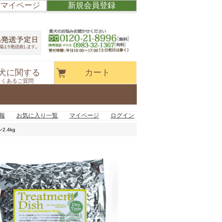
/ マイページ
新規会員登録
犬に関する
カート
よくあるご質問
報
お気に入り一覧
マイページ
ログイン
.4kg