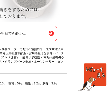
産豚骨スープ・南九州産焙煎白米・北大西洋沿岸
出常緑広葉樹皮木酢液・宮崎県産うなぎ骨・イース
（ＤＮＡ含有）・酵母リボ核酸・ 南九州産有機ウ
ヌ・クランプバーク樹皮・ホーソンベリー・ダン
.5g、糖質：59g、繊維：1.2g、灰分：3.2g