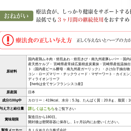
国内産鶏ムネ肉・焙煎あわ・焙煎きび・南九州産豚レバー・国内
産天然ケルプ・ 宮崎県産常緑広葉樹皮炭素抹・宮崎県産低温抽
ト（国内産ビール酵母・南九州産ガーリック）・さけ白子抽出物
原材料
コン・ローズマリー・チックウィード・マザーワート・カイエン
ディライオンリーフ
【herbは全てサンフランシスコ産】
原産国
日本
成分/100g中
カロリー：419kcal、水分：5.3g、たんぱく質：20.8ｇ、脂質：10
与え方と給仕量
詳しくはこちら
をご覧下さい
製造日から180日。
賞味期限
開封後は密閉容器に保存し、1ヶ月以内にお使いください。
製造メーカー
ＢＩＧＷＯＯＤ株式会社