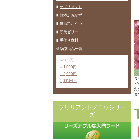
サプリメント
無添加おかず
無添加おやつ
寒天ゼリー
手作り食材
金額別商品一覧
～500円
～1,000円
～2,000円
食
2,001円～
ビ
た
ま
ブリリアントメロウシリー
ズ