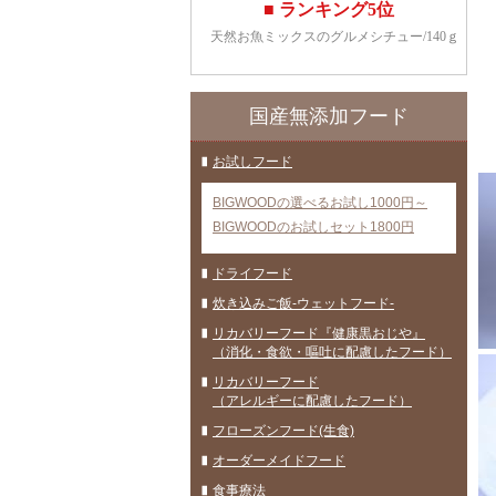
国産無添加フード
お試しフード
BIGWOODの選べるお試し1000円～
BIGWOODのお試しセット1800円
ドライフード
炊き込みご飯-ウェットフード-
リカバリーフード『健康黒おじや』
（消化・食欲・嘔吐に配慮したフード）
リカバリーフード
（アレルギーに配慮したフード）
フローズンフード(生食)
オーダーメイドフード
食事療法