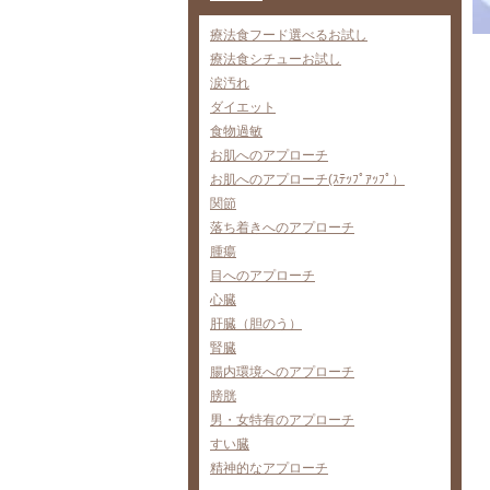
療法食フード選べるお試し
療法食シチューお試し
涙汚れ
ダイエット
食物過敏
お肌へのアプローチ
お肌へのアプローチ(ｽﾃｯﾌﾟｱｯﾌﾟ）
関節
落ち着きへのアプローチ
腫瘍
目へのアプローチ
心臓
肝臓（胆のう）
腎臓
腸内環境へのアプローチ
膀胱
男・女特有のアプローチ
すい臓
精神的なアプローチ