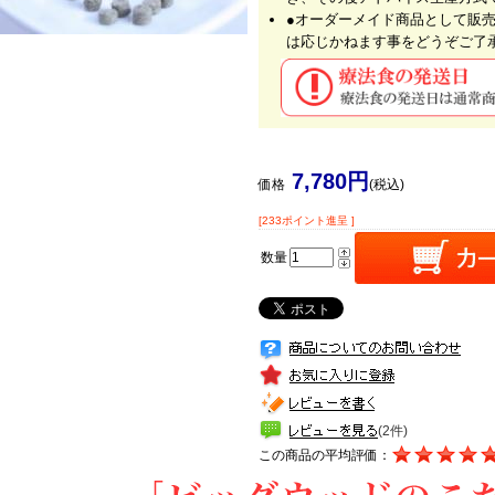
●オーダーメイド商品として販
は応じかねます事をどうぞご了
7,780円
価格
(税込)
[233ポイント進呈 ]
数量
(2件)
この商品の平均評価：