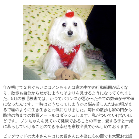
年が明けて２月ぐらいにはノンちゃんは家の中での行動範囲が広くな
り、散歩も自分からせがむようなそぶりを見せるようになってくれまし
た。5月の被毛検査では、かつてバランスが悪かった全ての数値が平常値
になったんです。一時はどうなってしまうかと悩み苦しんだあの頃がま
るで嘘のように生き生きと元気になりました。毎日の散歩も家の門から
路地の角までの数百メートルはダッシュします。私がついていけないほ
どです。 ノンちゃんを見ていて健康であることの幸せ、愛する子と一緒
に暮らしていけることのできる幸せを家族全員でかみしめております。
ビッグウッドの大木さんをはじめ皆さんに本当に心の面でも大変お世話