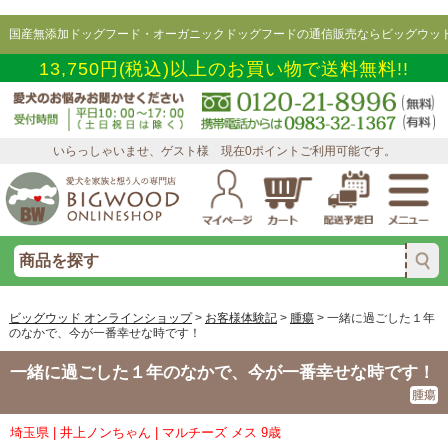
国産無添加ドッグフード・オーガニックドッグフードの通信販売ならビッグウッド
13,750円(税込)以上のお買い物で送料無料!!
いらっしゃいませ、ゲスト様 現在0ポイントご利用可能です。
ビッグウッド オンラインショップ
>
お客様体験記
>
腫瘍
>
一緒に過ごした１年
のなかで、今が一番幸せな時です！
一緒に過ごした１年のなかで、今が一番幸せな時です！
腫瘍
埼玉県 | 井上ノンちゃん | マルチーズ メス 9歳