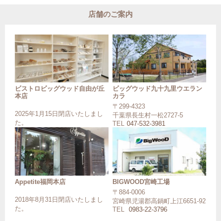
店舗のご案内
ビストロビッグウッド自由が丘
ビッグウッド九十九里ウエラン
本店
カラ
〒299-4323
2025年1月15日閉店いたしまし
千葉県長生村一松2727-5
た。
TEL
047-532-3981
Appetite福岡本店
BIGWOOD宮崎工場
〒884-0006
2018年8月31日閉店いたしまし
宮崎県児湯郡高鍋町上江6651-92
た。
TEL
0983-22-3796