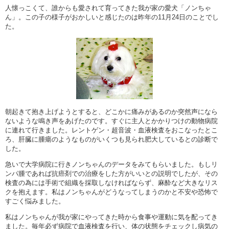
人懐っこくて、誰からも愛されて育ってきた我が家の愛犬「ノンちゃ
ん」。この子の様子がおかしいと感じたのは昨年の11月24日のことでし
た。
朝起きて抱き上げようとすると、どこかに痛みがあるのか突然声になら
ないような鳴き声をあげたのです。すぐに主人とかかりつけの動物病院
に連れて行きました。レントゲン・超音波・血液検査をおこなったとこ
ろ、肝臓に腫瘍のようなものがいくつも見られ肥大しているとの診断で
した。
急いで大学病院に行きノンちゃんのデータをみてもらいました。もしリ
ンパ腫であれば抗癌剤での治療をした方がいいとの説明でしたが、その
検査の為には手術で組織を採取しなければならず、麻酔など大きなリス
クを抱えます。私はノンちゃんがどうなってしまうのかと不安や恐怖で
すごく悩みました。
私はノンちゃんが我が家にやってきた時から食事や運動に気を配ってき
ました。毎年必ず病院で血液検査を行い、体の状態をチェックし病気の