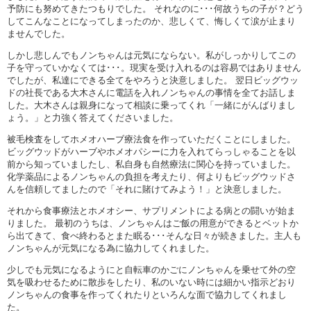
予防にも努めてきたつもりでした。 それなのに･･･何故うちの子が？どう
してこんなことになってしまったのか、悲しくて、悔しくて涙が止まり
ませんでした。
しかし悲しんでもノンちゃんは元気にならない。私がしっかりしてこの
子を守っていかなくては･･･。現実を受け入れるのは容易ではありません
でしたが、私達にできる全てをやろうと決意しました。 翌日ビッグウッ
ドの社長である大木さんに電話を入れノンちゃんの事情を全てお話しま
した。大木さんは親身になって相談に乗ってくれ「一緒にがんばりまし
ょう。」と力強く答えてくださいました。
被毛検査をしてホメオハーブ療法食を作っていただくことにしました。
ビッグウッドがハーブやホメオパシーに力を入れてらっしゃることを以
前から知っていましたし、私自身も自然療法に関心を持っていました。
化学薬品によるノンちゃんの負担を考えたり、何よりもビッグウッドさ
んを信頼してましたので「それに賭けてみよう！」と決意しました。
それから食事療法とホメオシー、サプリメントによる病との闘いが始ま
りました。 最初のうちは、ノンちゃんはご飯の用意ができるとベットか
ら出てきて、食べ終わるとまた眠る･･･そんな日々が続きました。主人も
ノンちゃんが元気になる為に協力してくれました。
少しでも元気になるようにと自転車のかごにノンちゃんを乗せて外の空
気を吸わせるために散歩をしたり、私のいない時には細かい指示どおり
ノンちゃんの食事を作ってくれたりといろんな面で協力してくれまし
た。