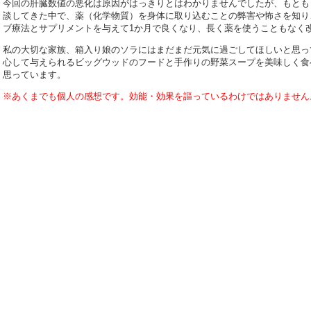
今回の肝臓数値の悪化は原因がはっきりとはわかりませんでしたが、もとも
談してきた中で、薬（化学物質）を身体に取り込むことの弊害や怖さを知り
ブ療法とサプリメントを与えて1か月で良くなり、長く薬を使うこともなく
私の大切な家族、箱入り娘のソラにはまだまだ元気に過ごしてほしいと思っ
心して与えられるビッグウッドのフードと手作りの野菜スープを美味しく食
思っています。
※あくまでも個人の感想です。効能・効果を謳っているわけではありません