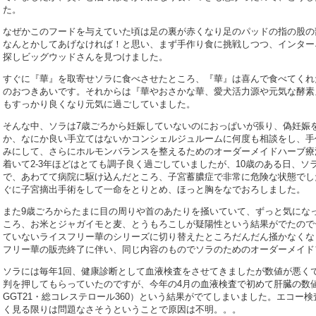
た。
なぜかこのフードを与えていた頃は足の裏が赤くなり足のパッドの指の股の
なんとかしてあげなければ！と思い、まず手作り食に挑戦しつつ、インター
探しビッグウッドさんを見つけました。
すぐに『華』を取寄せソラに食べさせたところ、『華』は喜んで食べてくれ
のおつきあいです。それからは『華やおさかな華、愛犬活力源や元気な酵素
もすっかり良くなり元気に過ごしていました。
そんな中、ソラは7歳ごろから妊娠していないのにおっぱいが張り、偽妊娠
か、なにか良い手立てはないかコンシェルジュルームに何度も相談をし、手
みにして、さらにホルモンバランスを整えるためのオーダーメイドハーブ療
着いて2-3年ほどはとても調子良く過ごしていましたが、10歳のある日、
で、あわてて病院に駆け込んだところ、子宮蓄膿症で非常に危険な状態でし
ぐに子宮摘出手術をして一命をとりとめ、ほっと胸をなでおろしました。
また9歳ごろからたまに目の周りや首のあたりを掻いていて、ずっと気にな
ころ、お米とジャガイモと麦、とうもろこしが疑陽性という結果がでたので
ていないライスフリー華のシリーズに切り替えたところだんだん掻かなくな
フリー華の販売終了に伴い、同じ内容のものでソラのためのオーダーメイド
ソラには毎年1回、健康診断として血液検査をさせてきましたが数値が悪く
判を押してもらっていたのですが、今年の4月の血液検査で初めて肝臓の数値がか
GGT21・総コレステロール360）という結果がでてしまいました。エコー
く見る限りは問題なさそうということで原因は不明。。。