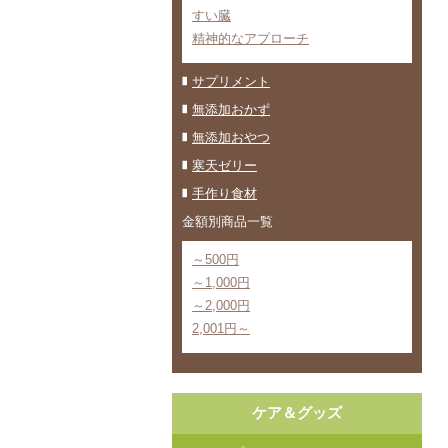
すい臓
精神的なアプローチ
サプリメント
無添加おかず
無添加おやつ
寒天ゼリー
手作り食材
金額別商品一覧
～500円
～1,000円
～2,000円
2,001円～
ケア＆グッズ