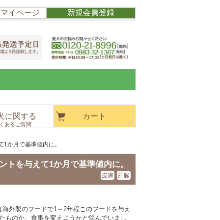
/ マイページ
新規会員登録
犬に関する
カート
くあるご質問
て1か月で基準値内に。
ントを与えて1か月で基準値内に。
皮膚
肝臓
海外製のフードで1～2年程このフードを与え
たものか、食事を変えようかと悩んでいまし