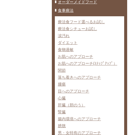
オーダーメイドフード
食事療法
療法食フード選べるお試し
療法食シチューお試し
涙汚れ
ダイエット
食物過敏
お肌へのアプローチ
お肌へのアプローチ(ｽﾃｯﾌﾟｱｯﾌﾟ）
関節
落ち着きへのアプローチ
腫瘍
目へのアプローチ
心臓
肝臓（胆のう）
腎臓
腸内環境へのアプローチ
膀胱
男・女特有のアプローチ