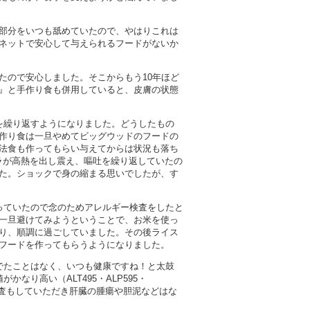
部分をいつも舐めていたので、やはりこれは
ネットで安心して与えられるフードがないか
たので安心しました。そこからもう10年ほど
』と手作り食も併用していると、皮膚の状態
を繰り返すようになりました。どうしたもの
作り食は一旦やめてビッグウッドのフードの
法食も作ってもらい与えてからは状況も落ち
ソラが高熱を出し震え、嘔吐を繰り返していたの
た。ショックで身の縮まる思いでしたが、す
っていたので念のためアレルギー検査をしたと
一旦避けてみようということで、お米を使っ
り、順調に過ごしていました。その後ライス
フードを作ってもらうようになりました。
でたことはなく、いつも健康ですね！と太鼓
なり高い（ALT495・ALP595・
検査もしていただき肝臓の腫瘍や胆泥などはな