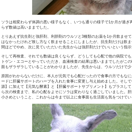
ソラは相変わらず体調の悪い様子もなく、いつも通りの様子で1か月が過ぎ
らず数値は高いままでした。
とりあえず抗生剤と強肝剤、利胆剤のウルソと3種類のお薬を1か月飲ませ
はなかったけれど致し方なく飲ませることにしましたが、抗生剤だけは飲ま
間ほどでやめ、次に見ていただいた先生からは強肝剤だけでいいという指示
そして再検査、それでも数値は良くならず、どうしても心配で他の病院でも
トゲン・エコーとやっていただき、血液検査の結果は悪いままでしたがこの
面もザラザラしていることがわかりましたが、先生からは、ウルソだけで少
原因がわからないだけに、本人が元気でも心配だったので食事の方でもなに
ードに肝臓サポートのハーブを入れた食事に変更し与え始めました。そして
源】に加えて【元気な酵素】と【肝臓サポートサプリメント】もプラスして
ら次の検査まで、私の心配をよそにソラは変わりなく過ごしていました。肝
小さめということ、これからは今まで以上に食事面も生活面も気をつけてい