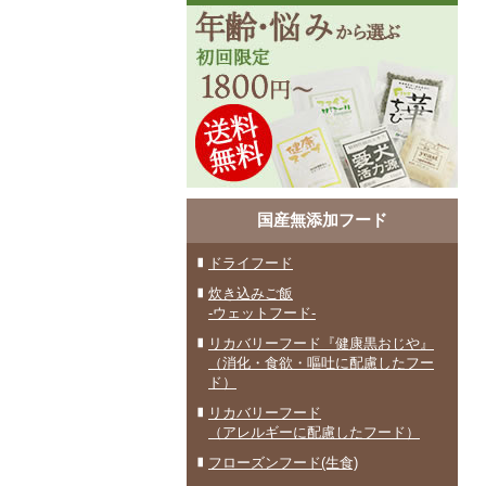
国産無添加フード
ドライフード
炊き込みご飯
-ウェットフード-
リカバリーフード『健康黒おじや』
（消化・食欲・嘔吐に配慮したフー
ド）
リカバリーフード
（アレルギーに配慮したフード）
フローズンフード(生食)