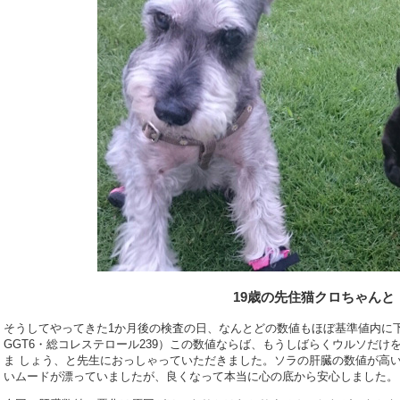
19歳の先住猫クロちゃんと
そうしてやってきた1か月後の検査の日、なんとどの数値もほぼ基準値内に下がっ
GGT6・総コレステロール239）この数値ならば、もうしばらくウルソだけ
ま しょう、と先生におっしゃっていただきました。ソラの肝臓の数値が高
いムードが漂っていましたが、良くなって本当に心の底から安心しました。