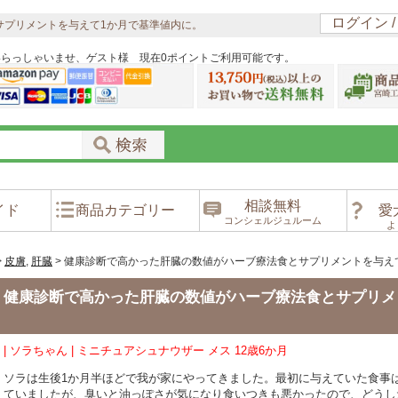
ログイン 
サプリメントを与えて1か月で基準値内に。
いらっしゃいませ、ゲスト様 現在0ポイントご利用可能です。
相談無料
イド
商品カテゴリー
愛
コンシェルジュルーム
よ
>
皮膚
,
肝臓
>
健康診断で高かった肝臓の数値がハーブ療法食とサプリメントを与え
健康診断で高かった肝臓の数値がハーブ療法食とサプリメ
| ソラちゃん | ミニチュアシュナウザー メス 12歳6か月
ソラは生後1か月半ほどで我が家にやってきました。最初に与えていた食事は
ていましたが、臭いと油っぽさが気になり食いつきも悪かったので、どうし