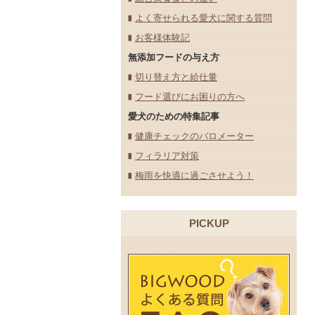
よく寄せられる愛犬に関する質問
お客様体験記
無添加フードの与え方
切り替え方と給仕量
フード選びにお困りの方へ
愛犬のための特集記事
健康チェックのバロメーター
フィラリア対策
梅雨を快適に過ごさせよう！
PICKUP