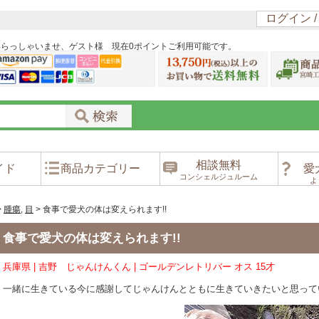
ログイン 
いらっしゃいませ、ゲスト様 現在0ポイントご利用可能です。
相談無料
イド
商品カテゴリー
愛
コンシェルジュルーム
よ
>
腫瘍
,
目
>
食事で愛犬の体は変えられます!!
食事で愛犬の体は変えられます!!
兵庫県 | 吉野 じゃんけんくん | ゴールデンレトリバー オス 15才
一緒に生きている今に感謝してじゃんけんとともに生きていきたいと思ってい