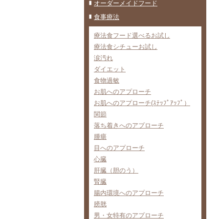
オーダーメイドフード
食事療法
療法食フード選べるお試し
療法食シチューお試し
涙汚れ
ダイエット
食物過敏
お肌へのアプローチ
お肌へのアプローチ(ｽﾃｯﾌﾟｱｯﾌﾟ）
関節
落ち着きへのアプローチ
腫瘍
目へのアプローチ
心臓
肝臓（胆のう）
腎臓
腸内環境へのアプローチ
膀胱
男・女特有のアプローチ