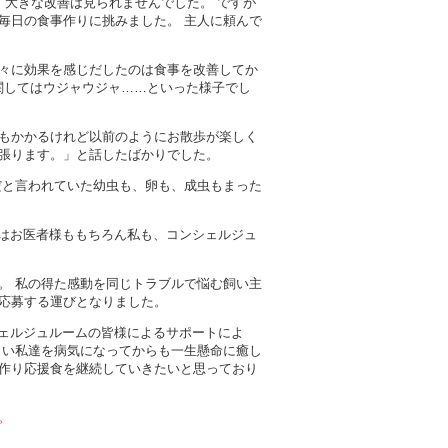
、大きな改善は見られませんでした。 ですが
毎日の食事作りに挑みました。 主人に頼んで
々に効果を感じだしたのは食事を改善してか
に関してはウジャウジャ……といった様子でし
もかかるけれど以前のようにお散歩が楽しく
張ります。」と話したばかりでした。
だと言われていた幼虫も、卵も、成虫もまった
にはお医者様ももちろん私も、コンシェルジュ
。 私の得た感動を同じトラブルで悩む飼い主
応募する運びとなりました。
シェルジュルームの皆様によるサポートによ
しい私達を病気になってからも一生懸命に癒し
作り応援食を継続していきたいと思っており
。