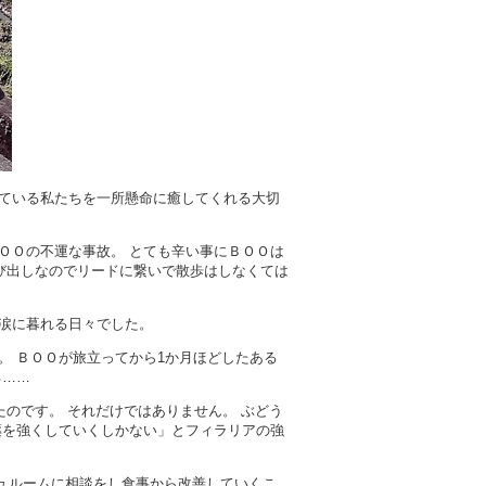
ている私たちを一所懸命に癒してくれる大切
ＯＯの不運な事故。 とても辛い事にＢＯＯは
び出しなのでリードに繋いで散歩はしなくては
涙に暮れる日々でした。
。 ＢＯＯが旅立ってから1か月ほどしたある
る……
たのです。 それだけではありません。 ぶどう
薬を強くしていくしかない」とフィラリアの強
ジュルームに相談をし食事から改善していくこ