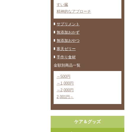
すい臓
精神的なアプローチ
サプリメント
無添加おかず
無添加おやつ
寒天ゼリー
手作り食材
金額別商品一覧
～500円
～1,000円
～2,000円
2,001円～
ケア＆グッズ