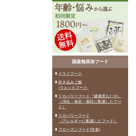
国産無添加フード
ドライフード
炊き込みご飯
-ウェットフード-
リカバリーフード『健康黒おじや』
（消化・食欲・嘔吐に配慮したフー
ド）
リカバリーフード
（アレルギーに配慮したフード）
フローズンフード(生食)