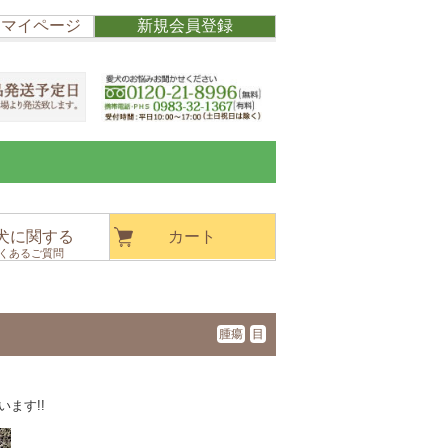
/ マイページ
新規会員登録
犬に関する
カート
くあるご質問
腫瘍
目
ます!!