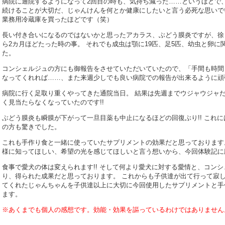
病院に通院するようになって2回目の時も、気持ち減った……というほどで
続けることが大切だ、じゃんけんを何とか健康にしたいと言う必死な思いで
業務用冷蔵庫を買ったほどです（笑）
長い付き合いになるのではないかと思ったアカラス、ぶどう膜炎ですが、徐
ら2カ月ほどたった時の事。 それでも成虫は顎に19匹、足5匹、幼虫と卵
た。
コンシェルジュの方にも御報告をさせていただいていたので、「手間も時間
なってくれれば……、また来週少しでも良い病院での報告が出来るように頑
病院に行く足取り重くやってきた通院当日。 結果は先週までウジャウジャ
く見当たらなくなっていたのです!!
ぶどう膜炎も瞬膜が下がって一旦目薬も中止になるほどの回復ぶり!! これ
の方も驚きでした。
これも手作り食と一緒に使っていたサプリメントの効果だと思っております
様に知ってほしい、希望の光を感じてほしいと言う想いから、今回体験記に
食事で愛犬の体は変えられます!! そして何より愛犬に対する愛情と、コン
り、得られた成果だと思っております。 これからも子供達が出て行って寂
てくれたじゃんちゃんを子供達以上に大切に今回使用したサプリメントと手
ます。
※あくまでも個人の感想です。効能・効果を謳っているわけではありません