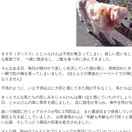
ＢＯＯ（ダックス）とじゃんけんは子供が巣立ってしまい、寂しい思いをし
な家族です。 一緒に散歩をし、ご飯を食べ共に歩んできました。
そんなある日、毎日が穏やかで楽しく生活していた我が家に、突然訪れたＢ
一瞬で虹の橋を渡ってしまいました。 (ほとんどの事故がノーリードでの飛
なりません)
子供のように、いえ子供以上に大切と感じてきた我が子をなくし、私たちは
きっとそんな私たちの悲しみをじゃんけんは痛いほど感じていたのでしょう
日、じゃんけんの体に異常を感じました。 足に脱毛が見られ、体中を痒が
急いで病院に行くとアカラスが顎に170匹以上、また膿皮症まで併発してい
膜症も引き起こしていました。 お医者様からは「年齢も年齢なので段々と
いお薬、そしてぶどう膜症の目薬を処方されました。
そんな時、Booのフードとサプリメントでお世話になっていたコンシェル