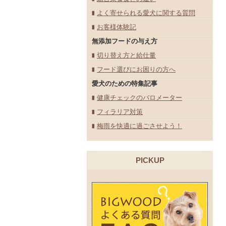
よく寄せられる愛犬に関する質問
お客様体験記
無添加フードの与え方
切り替え方と給仕量
フード選びにお困りの方へ
愛犬のための特集記事
健康チェックのバロメーター
フィラリア対策
梅雨を快適に過ごさせよう！
PICKUP