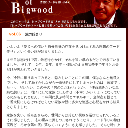
vol.06
旅の始まり
いよいよ『愛犬への償いと自分自身の存在を見つけ出す為の理想のフード
作り』という長い旅が始まりました。
１年目は志だけで高い理想をかかげ、それを追い求めるだけで過ぎていき
ました。 そして、２年、３年、５年･･･想いのまま無我夢中で年月とお金
だけが失われていきました。
今、冷静に振り返ってみると、恐ろしいことにこの間、僕はなんと無収入
でした。 そして恥ずかしながら一番犠牲にしてしまったものは、家族でし
た･･･。 だいたい、この手の『男のこだわり』とか、『使命感みたいな単
純な想い』は、 往々にして家族にしわ寄せ（不幸）がいくようになってい
るのかもしれません。 ５年間に及ぶ時間とエネルギー、全財産も投じて、
一番大切にしなければならない家族や親に多大な迷惑と心配をかける結果
となりました。
家族を失い、親もあきらめ、世間からは冷たい視線を浴びせられているよ
うに感じました。 志の重みに押しつぶされそうになり、フード作りの旅は
実現どころか奈落の底に落ちていくようにさえ感じました。 そんな時に支