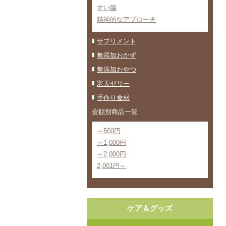
すい臓
精神的なアプローチ
サプリメント
無添加おかず
無添加おやつ
寒天ゼリー
手作り食材
金額別商品一覧
～500円
～1,000円
～2,000円
2,001円～
ケア＆グッズ