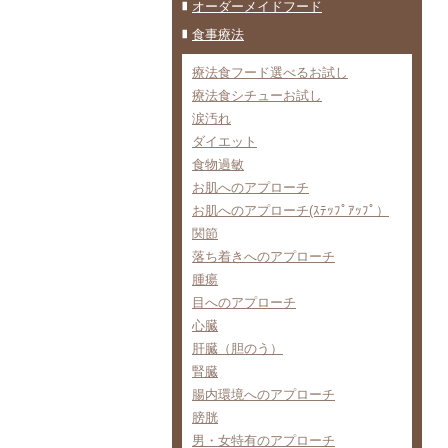
オーダーメイドフード
食事療法
療法食フード選べるお試し
療法食シチューお試し
涙汚れ
ダイエット
食物過敏
お肌へのアプローチ
お肌へのアプローチ(ｽﾃｯﾌﾟｱｯﾌﾟ）
関節
落ち着きへのアプローチ
腫瘍
目へのアプローチ
心臓
肝臓（胆のう）
腎臓
腸内環境へのアプローチ
膀胱
男・女特有のアプローチ