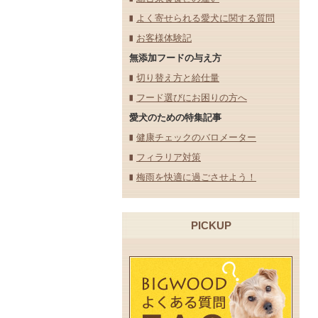
よく寄せられる愛犬に関する質問
お客様体験記
無添加フードの与え方
切り替え方と給仕量
フード選びにお困りの方へ
愛犬のための特集記事
健康チェックのバロメーター
フィラリア対策
梅雨を快適に過ごさせよう！
PICKUP