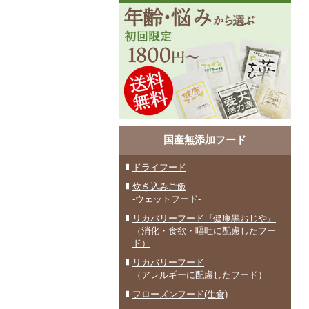
国産無添加フード
ドライフード
炊き込みご飯
-ウェットフード-
リカバリーフード『健康黒おじや』
（消化・食欲・嘔吐に配慮したフー
ド）
リカバリーフード
（アレルギーに配慮したフード）
フローズンフード(生食)