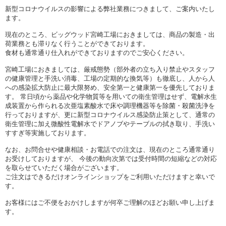
新型コロナウイルスの影響による弊社業務につきまして、ご案内いたし
ます。
現在のところ、ビッグウッド宮崎工場におきましては、商品の製造・出
荷業務とも滞りなく行うことができております。
食材も通常通り仕入れができておりますのでご安心ください。
宮崎工場におきましては、厳戒態勢（部外者の立ち入り禁止やスタッフ
の健康管理と手洗い消毒、工場の定期的な換気等）も徹底し、人から人
への感染拡大防止に最大限努め、安全第一と健康第一を優先しておりま
す。 常日頃から薬品や化学物質等を用いての衛生管理はせず、電解水生
成装置から作られる次亜塩素酸水で床や調理機器等を除菌・殺菌洗浄を
行っておりますが、更に新型コロナウイルス感染防止策として、通常の
衛生管理に加え微酸性電解水でドアノブやテーブルの拭き取り、手洗い
すすぎ等実施しております。
なお、お問合せや健康相談・お電話での注文は、現在のところ通常通り
お受けしておりますが、 今後の動向次第では受付時間の短縮などの対応
を取らせていただく場合がございます。
ご注文はできるだけオンラインショップをご利用いただけますと幸いで
す。
お客様にはご不便をおかけしますが何卒ご理解のほどお願い申し上げま
す。