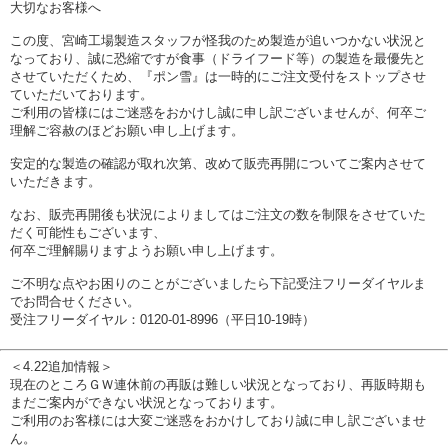
大切なお客様へ
この度、宮崎工場製造スタッフが怪我のため製造が追いつかない状況と
なっており、誠に恐縮ですが食事（ドライフード等）の製造を最優先と
させていただくため、『ポン雪』は一時的にご注文受付をストップさせ
ていただいております。
ご利用の皆様にはご迷惑をおかけし誠に申し訳ございませんが、何卒ご
理解ご容赦のほどお願い申し上げます。
安定的な製造の確認が取れ次第、改めて販売再開についてご案内させて
いただきます。
なお、販売再開後も状況によりましてはご注文の数を制限をさせていた
だく可能性もございます、
何卒ご理解賜りますようお願い申し上げます。
ご不明な点やお困りのことがございましたら下記受注フリーダイヤルま
でお問合せください。
受注フリーダイヤル：0120-01-8996（平日10-19時）
＜4.22追加情報＞
現在のところＧＷ連休前の再販は難しい状況となっており、再販時期も
まだご案内ができない状況となっております。
ご利用のお客様には大変ご迷惑をおかけしており誠に申し訳ございませ
ん。