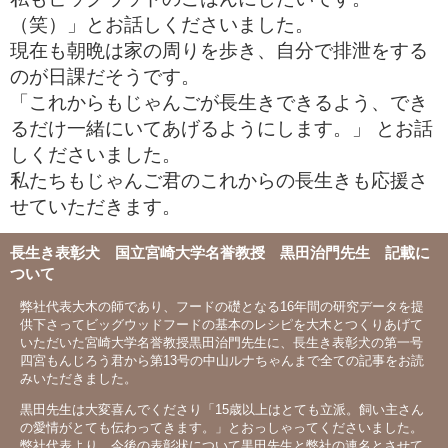
（笑）」とお話しくださいました。
現在も朝晩は家の周りを歩き、自分で排泄をする
のが日課だそうです。
「これからもじゃんごが長生きできるよう、でき
るだけ一緒にいてあげるようにします。」 とお話
しくださいました。
私たちもじゃんご君のこれからの長生きも応援さ
せていただきます。
長生き表彰犬 国立宮崎大学名誉教授 黒田治門先生 記載に
ついて
弊社代表大木の師であり、フードの礎となる16年間の研究データを提
供下さってビッグウッドフードの基本のレシピを大木とつくりあげて
いただいた宮崎大学名誉教授黒田治門先生に、長生き表彰犬の第一号
四宮もんじろう君から第13号の中山ルナちゃんまで全ての記事をお読
みいただきました。
黒田先生は大変喜んでくださり「15歳以上はとても立派。飼い主さん
の愛情がとても伝わってきます。」とおっしゃってくださいました。
弊社代表より、今後の表彰状について黒田先生と弊社の連名とさせて