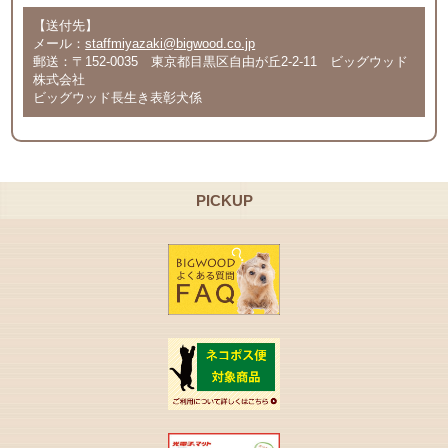
【送付先】
メール：
staffmiyazaki@bigwood.co.jp
郵送：〒152-0035 東京都目黒区自由が丘2-2-11 ビッグウッド
株式会社
ビッグウッド長生き表彰犬係
PICKUP